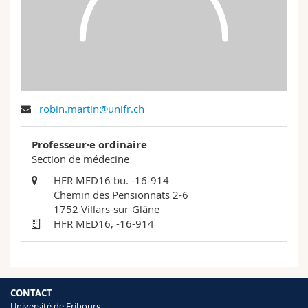
Sciences et médecine
Collaborateurs
Webmail
Interfacultaire
Doctorants
Programme des cours
MyUnifr
robin.martin@unifr.ch
Professeur·e ordinaire
Section de médecine
HFR MED16 bu. -16-914
Chemin des Pensionnats 2-6
1752 Villars-sur-Glâne
HFR MED16, -16-914
CONTACT
Université de Fribourg