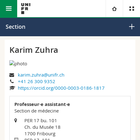
Faculté des sciences et de médecine
Section de médecine
Université
Section
Facultés
Etudes
Karim Zuhra
Vous êtes
Campus
Théologie
karim.zuhra@unifr.ch
Recherche
Ressources
Droit
Futurs étudiants
+41 26 300 9352
https://orcid.org/0000-0003-0186-1817
Université
Sciences économiques et sociales et management
Etudiants
Annuaire du personnel
Professeur·e assistant·e
Formation continue
Lettres et sciences humaines
Section de médecine
Médias
Plan d'accès
PER 17 bu. 101
Ch. du Musée 18
Sciences de l'éducation et de la formation
Chercheurs
Bibliothèques
1700 Fribourg