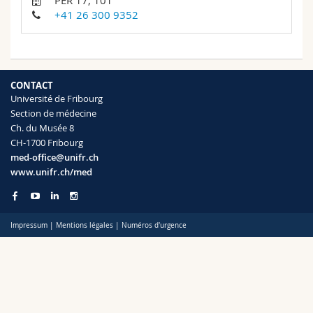
PER 17, 101
Sciences et médecine
Collaborateurs
Webmail
+41 26 300 9352
Interfacultaire
Doctorants
Programme des cours
CONTACT
MyUnifr
Université de Fribourg
Section de médecine
Ch. du Musée 8
CH-1700 Fribourg
med-office@unifr.ch
www.unifr.ch/med
Impressum
|
Mentions légales
|
Numéros d'urgence