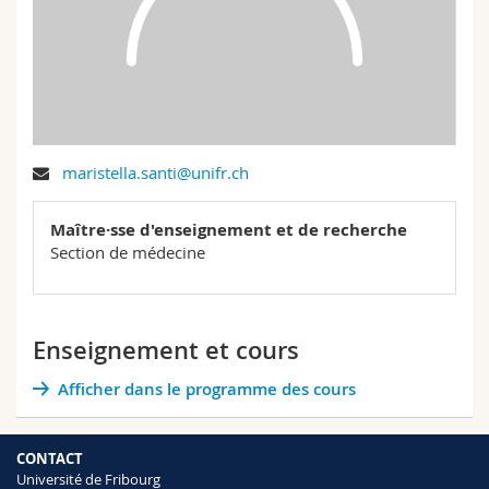
Sciences et médecine
Collaborateurs
Webmail
Interfacultaire
Doctorants
Programme des cours
MyUnifr
maristella.santi@unifr.ch
Maître·sse d'enseignement et de recherche
Section de médecine
Enseignement et cours
Afficher dans le programme des cours
CONTACT
Université de Fribourg