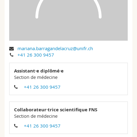
Sciences et médecine
Collaborateurs
Webmail
Interfacultaire
Doctorants
Programme des cours
MyUnifr
mariana.barragandelacruz@unifr.ch
+41 26 300 9457
Assistant·e diplômé·e
Section de médecine
+41 26 300 9457
Collaborateur·trice scientifique FNS
Section de médecine
+41 26 300 9457