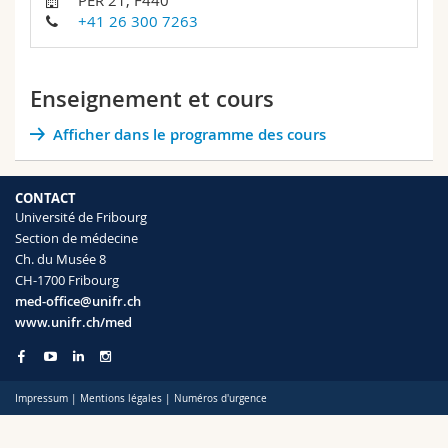
PER 21, F440
Sciences et médecine
Collaborateurs
Webmail
+41 26 300 7263
Interfacultaire
Doctorants
Programme des cours
Enseignement et cours
MyUnifr
Afficher dans le programme des cours
CONTACT
Université de Fribourg
Section de médecine
Ch. du Musée 8
CH-1700 Fribourg
med-office@unifr.ch
www.unifr.ch/med
Impressum
|
Mentions légales
|
Numéros d'urgence