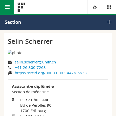
Faculté des sciences et de médecine
Section de médecine
Université
Section
Facultés
Etudes
Selin Scherrer
Vous êtes
Campus
Théologie
selin.scherrer@unifr.ch
Recherche
Ressources
Droit
Futurs étudiants
+41 26 300 7263
https://orcid.org/0000-0003-4476-6633
Université
Sciences économiques et sociales et management
Etudiants
Annuaire du personnel
Assistant·e diplômé·e
Formation continue
Lettres et sciences humaines
Section de médecine
Médias
Plan d'accès
PER 21 bu. F440
Bd de Pérolles 90
Sciences de l'éducation et de la formation
Chercheurs
Bibliothèques
1700 Fribourg