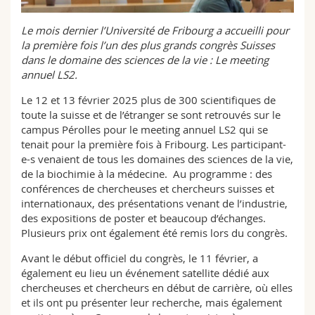
Sciences et médecine
Collaborateurs
Webmail
Le mois dernier l’Université de Fribourg a accueilli pour
la première fois l’un des plus grands congrès Suisses
Interfacultaire
Doctorants
Programme des cours
dans le domaine des sciences de la vie : Le meeting
annuel LS2.
MyUnifr
Le 12 et 13 février 2025 plus de 300 scientifiques de
toute la suisse et de l’étranger se sont retrouvés sur le
campus Pérolles pour le meeting annuel LS2 qui se
tenait pour la première fois à Fribourg. Les participant-
e-s venaient de tous les domaines des sciences de la vie,
de la biochimie à la médecine. Au programme : des
conférences de chercheuses et chercheurs suisses et
internationaux, des présentations venant de l’industrie,
des expositions de poster et beaucoup d’échanges.
Plusieurs prix ont également été remis lors du congrès.
Avant le début officiel du congrès, le 11 février, a
également eu lieu un événement satellite dédié aux
chercheuses et chercheurs en début de carrière, où elles
et ils ont pu présenter leur recherche, mais également