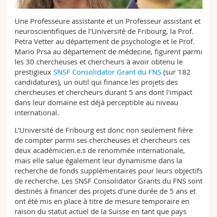
Sciences et médecine
Collaborateurs
Webmail
Une Professeure assistante et un Professeur assistant et
neuroscientifiques de l'Université de Fribourg, la Prof.
Interfacultaire
Doctorants
Programme des cours
Petra Vetter au département de psychologie et le Prof.
Mario Prsa au département de médecine, figurent parmi
MyUnifr
les 30 chercheuses et chercheurs à avoir obtenu le
prestigieux
SNSF Consolidator Grant du FNS
(sur 182
candidatures), un outil qui finance les projets des
chercheuses et chercheurs durant 5 ans dont l'impact
dans leur domaine est déjà perceptible au niveau
international.
L'Université de Fribourg est donc non seulement fière
de compter parmi ses chercheuses et chercheurs ces
deux académicien.e.s de renommée internationale,
mais elle salue également leur dynamisme dans la
recherche de fonds supplémentaires pour leurs objectifs
de recherche. Les SNSF Consolidator Grants du FNS sont
destinés à financer des projets d'une durée de 5 ans et
ont été mis en place à titre de mesure temporaire en
raison du statut actuel de la Suisse en tant que pays