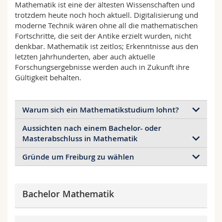
Mathematik ist eine der ältesten Wissenschaften und
Math.-Nat. und Med. Fak.
Mitarbeitende
Webmail
trotzdem heute noch hoch aktuell. Digitalisierung und
moderne Technik wären ohne all die mathematischen
Interfakultär
Doktorierende
Vorlesungsverzeichnis
Fortschritte, die seit der Antike erzielt wurden, nicht
denkbar. Mathematik ist zeitlos; Erkenntnisse aus den
letzten Jahrhunderten, aber auch aktuelle
MyUnifr
Forschungsergebnisse werden auch in Zukunft ihre
Gültigkeit behalten.
Warum sich ein Mathematikstudium lohnt?
Aussichten nach einem Bachelor- oder
Mathematik ist mehr als Wissen, sie ist eine
Masterabschluss in Mathematik
Denkweise
und die Fähigkeit,
schwierige
abstrakte Probleme zu lösen
. Nicht nur
Gründe um Freiburg zu wählen
Als Mathematikerin oder Mathematiker haben Sie
logisches Denken
ist gefragt, sondern auch
sehr gute und
vielfältige berufliche
Vorstellungsvermögen
und
Kreativität
. Diese
Familiäre Umgebung:
Hervorragende
Möglichkeiten
. Die im Studium entwickelten
Fähigkeiten werden während des
Betreuungsbedingungen durch kleine Gruppen.
analytischen Fähigkeiten
und die
strukturierte
Bachelor Mathematik
Mathematikstudiums entwickelt und können nach
Mehrsprachige akademische Ausbildung:
Herangehensweise an Probleme
ermöglichen es
dem Abschluss des Studiums in vielfältiger Weise
Kurse auf Französisch, Deutsch oder Englisch
Ihnen, sich schnell in eine Vielzahl von
komplexen
eingesetzt werden. Das erworbene Verständnis und
(auf Masterniveau), Wahl der Prüfungssprache