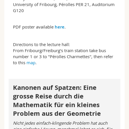
Math.-Nat. und Med. Fak.
Mitarbeitende
University of Fribourg, Pérolles PER 21, Auditorium
Webmail
G120
Interfakultär
Doktorierende
Vorlesungsverzeichnis
PDF poster available
here
.
MyUnifr
Directions to the lecture hall:
From Fribourg/Freiburg's train station take bus
number 1 or 3 to "Pérolles Charmettes'', then refer
to this
map
.
Kanonen auf Spatzen: Eine
grosse Reise durch die
Mathematik für ein kleines
Problem aus der Geometrie
Nicht jedes einfach-klingende Problem hat auch
eine einfache Lösung, manchmal lohnt es sich, für