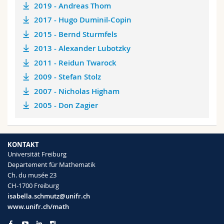
2019 - Andreas Thom
2017 - Hugo Duminil-Copin
2015 - Bernd Sturmfels
2013 - Alexander Lubotzky
2011 - Reidun Twarock
2009 - Stefan Stolz
2007 - Nicholas Higham
2005 - Don Zagier
KONTAKT
Universität Freiburg
Departement für Mathematik
Ch. du musée 23
CH-1700 Freiburg
isabella.schmutz@unifr.ch
www.unifr.ch/math