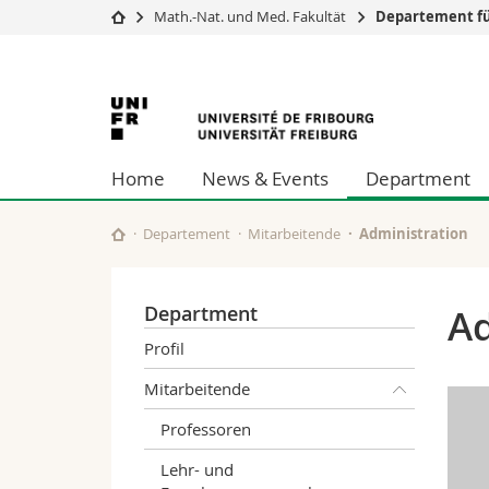
Math.-Nat. und Med. Fakultät
Departement f
Universität
Fakultäten
Universität
Studium
Theologische Fa
Campus
Rechtswissensch
Freiburg
Forschung
Wirtschafts- un
Home
News & Events
Department
Universität
Philosophische 
Weiterbildung
Fak. für Erzieh
Math.-Nat. und
Departement
Mitarbeitende
Administration
Interfakultär
Department
Ad
Profil
Mitarbeitende
Professoren
Lehr- und