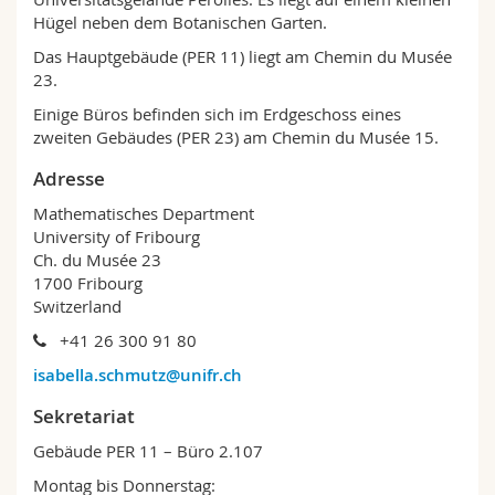
Math.-Nat. und Med. Fak.
Mitarbeitende
Webmail
Hügel neben dem Botanischen Garten.
Das Hauptgebäude (PER 11) liegt am Chemin du Musée
Interfakultär
Doktorierende
Vorlesungsverzeichnis
23.
Einige Büros befinden sich im Erdgeschoss eines
MyUnifr
zweiten Gebäudes (PER 23) am Chemin du Musée 15.
Adresse
Mathematisches Department
University of Fribourg
Ch. du Musée 23
1700 Fribourg
Switzerland
+41 26 300 91 80
isabella.schmutz@unifr.ch
Sekretariat
Gebäude PER 11 – Büro 2.107
Montag bis Donnerstag: