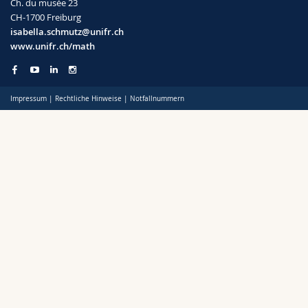
Ch. du musée 23
Math.-Nat. und Med. Fak.
Mitarbeitende
Webmail
CH-1700 Freiburg
isabella.schmutz@unifr.ch
Interfakultär
www.unifr.ch/math
Doktorierende
Vorlesungsverzeichnis
MyUnifr
Impressum
|
Rechtliche Hinweise
|
Notfallnummern