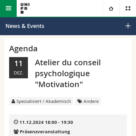
Math.-Nat. und Med. Fakultät
Departement für Mathematik
Universität
News & Events
Fakultäten
Studium
Agenda
Informationen für
Campus
Theologische Fak.
Atelier du conseil
11
psychologique
DEZ.
Forschung
Ressourcen
Rechtswissenschaftliche Fak.
Studieninteressierte
"Motivation"
Universität
Wirtschafts- und Sozialwissenschaftliche Fak.
Studierende
Personenverzeichnis
Spezialisiert / Akademisch
Andere
Weiterbildung
Philosophische Fak.
Medien
Ortsplan
11.12.2024 18:00 - 19:30
Fak. für Erziehungs- und Bildungswissenschaften
Forschende
Bibliotheken
Präsenzveranstaltung