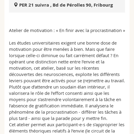
Math.-Nat. und Med. Fak.
Mitarbeitende
Webmail
PER 21 suivra , Bd de Pérolles 90, Fribourg
Interfakultär
Doktorierende
Vorlesungsverzeichnis
Atelier de motivation : « En finir avec la procrastination »
MyUnifr
Les études universitaires exigent une bonne dose de
motivation pour être menées à bien. Mais que faire
lorsque celle-ci diminue ou fait carrément défaut ? En
opérant une distinction nette entre l’envie et la
motivation, cet atelier, basé sur les récentes
découvertes des neurosciences, exploite les différents
leviers pouvant être activés pour se (re)mettre au travail.
Plutôt que d’attendre un soudain élan intérieur, il
valorisera le rôle de l’effort consenti ainsi que les
moyens pour s’astreindre volontairement à la tâche en
l’absence de gratification immédiate. Il analysera le
phénomène de la procrastination - différer les tâches à
plus tard - ainsi que la parade pour y mettre fin.
Cet atelier permet aux participant-e-s de s’approprier les
éléments théoriques relatifs à l’envie (le circuit de la