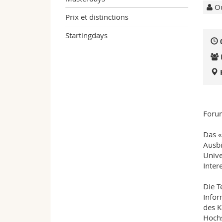
Ou
Prix et distinctions
Startingdays
Forum
Das «
Ausbi
Unive
Inter
Die T
Infor
des K
Hochs