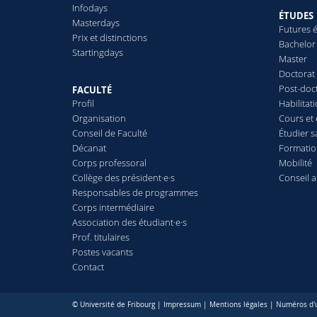
Infodays
ÉTUDES
Masterdays
Futures é
Prix et distinctions
Bachelor
Startingdays
Master
Doctorat
Post-doc
FACULTÉ
Profil
Habilitat
Organisation
Cours et
Conseil de Faculté
Étudier s
Décanat
Formatio
Corps professoral
Mobilité
Collège des président·e·s
Conseil 
Responsables de programmes
Corps intermédiaire
Association des étudiant·e·s
Prof. titulaires
Postes vacants
Contact
© Université de Fribourg |
Impressum
|
Mentions légales
|
Numéros d'