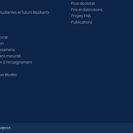
Post-doctorat
Prix et distinctions
tudiantes et futurs étudiants
Projets FNS
Publications
torat
ion
 examens
ans maturité
n à l'enseignement
aux études
urgence