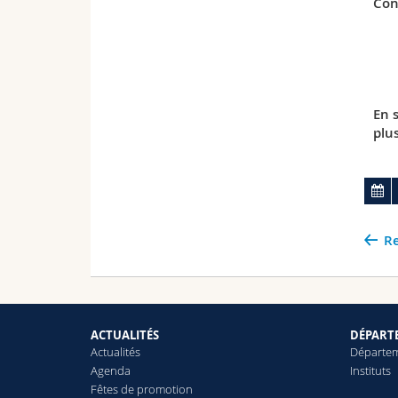
Con
En 
plu
Re
ACTUALITÉS
DÉPARTE
Actualités
Départe
Agenda
Instituts
Fêtes de promotion