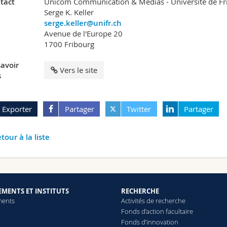
tact
Unicom Communication & Médias - Université de Fr
Serge K. Keller
serge.keller@unifr.ch
Avenue de l'Europe 20
1700 Fribourg
savoir
Vers le site
s
Exporter
Partager
Twitter
Partager
tour à la liste
MENTS ET INSTITUTS
RECHERCHE
ments
Activités de recherche
Fonds d’action facultaire
Fonds d’innovation