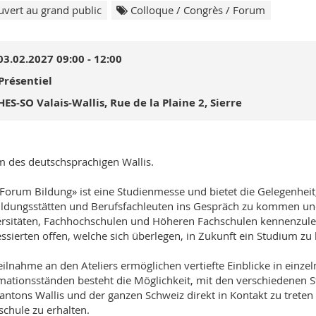
vert au grand public
Colloque / Congrès / Forum
03.02.2027 09:00 - 12:00
Présentiel
HES-SO Valais-Wallis, Rue de la Plaine 2, Sierre
 des deutschsprachigen Wallis.
Forum Bildung» ist eine Studienmesse und bietet die Gelegenheit
ldungsstätten und Berufsfachleuten ins Gespräch zu kommen un
rsitäten, Fachhochschulen und Höheren Fachschulen kennenzulern
essierten offen, welche sich überlegen, in Zukunft ein Studium zu
eilnahme an den Ateliers ermöglichen vertiefte Einblicke in einze
mationsständen besteht die Möglichkeit, mit den verschiedenen 
antons Wallis und der ganzen Schweiz direkt in Kontakt zu trete
chule zu erhalten.