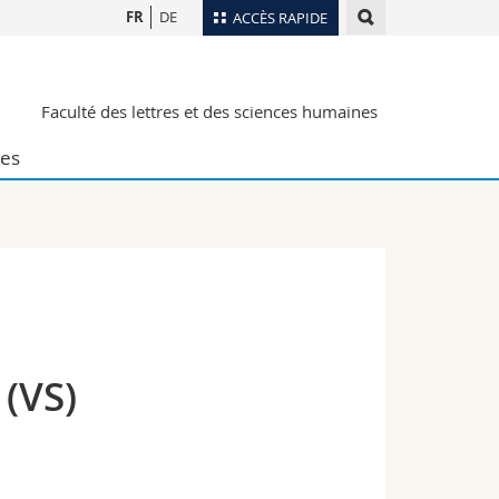
FR
DE
ACCÈS RAPIDE
Annuaire du personnel
Faculté des lettres et des sciences humaines
Plan d'accès
nts
Bibliothèques
es
Webmail
rs
Programme des cours
MyUnifr
(VS)