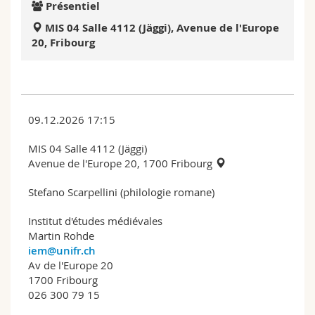
Présentiel
Sciences et médecine
Collaborateurs
Webmail
MIS 04 Salle 4112 (Jäggi), Avenue de l'Europe
20, Fribourg
Interfacultaire
Doctorants
Programme des cours
MyUnifr
09.12.2026 17:15
MIS 04 Salle 4112 (Jäggi)
Avenue de l'Europe 20, 1700 Fribourg
Stefano Scarpellini (philologie romane)
Institut d'études médiévales
Martin Rohde
iem@unifr.ch
Av de l'Europe 20
1700 Fribourg
026 300 79 15