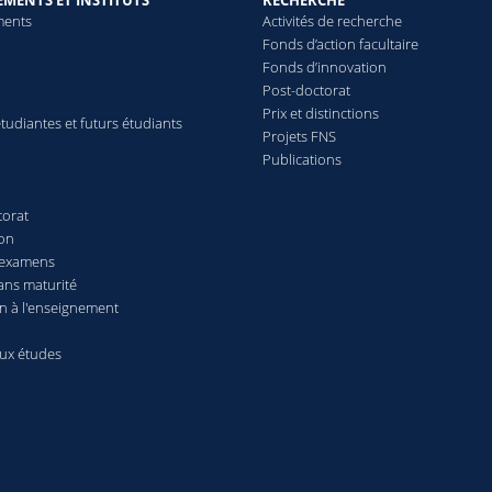
MENTS ET INSTITUTS
RECHERCHE
ments
Activités de recherche
Fonds d’action facultaire
Fonds d’innovation
Post-doctorat
Prix et distinctions
tudiantes et futurs étudiants
Projets FNS
Publications
torat
ion
 examens
ans maturité
n à l'enseignement
aux études