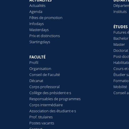
ACTUALITÉS
DÉPARTE
Actualités
Départe
Agenda
Instituts
Fêtes de promotion
Infodays
ÉTUDES
Masterdays
Futures é
Prix et distinctions
Bachelor
Startingdays
Master
Doctorat
Post-doc
FACULTÉ
Profil
Habilitat
Organisation
Cours et
Conseil de Faculté
Étudier s
Décanat
Formatio
Corps professoral
Mobilité
Collège des président·e·s
Conseil 
Responsables de programmes
Corps intermédiaire
Association des étudiant·e·s
Prof. titulaires
Postes vacants
Contact