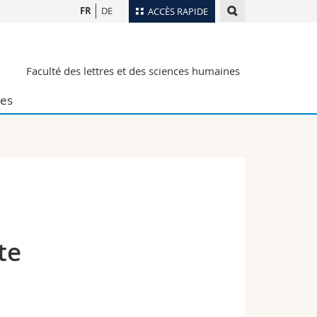
FR
DE
ACCÈS RAPIDE
Annuaire du personnel
Faculté des lettres et des sciences humaines
Plan d'accès
nts
Bibliothèques
es
Webmail
rs
Programme des cours
MyUnifr
te