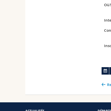
Où
Int
Con
Insc
Re