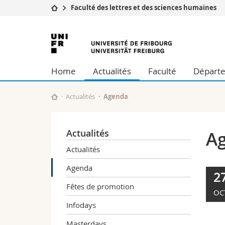
Faculté des lettres et des sciences humaines
Université
Facultés
Université
Etudes
Théologie
de
Campus
Droit
Home
Actualités
Faculté
Départe
Recherche
Sciences é
Fribourg
Université
Lettres et
Formation continue
Sciences de
Actualités
Agenda
Sciences e
Interfacult
Actualités
A
Actualités
Agenda
2
Fêtes de promotion
OC
Infodays
Masterdays