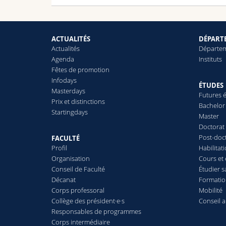
ACTUALITÉS
DÉPARTE
Actualités
Départe
Agenda
Instituts
Fêtes de promotion
Infodays
ÉTUDES
Masterdays
Futures é
Prix et distinctions
Bachelor
Startingdays
Master
Doctorat
Post-doc
FACULTÉ
Profil
Habilitat
Organisation
Cours et
Conseil de Faculté
Étudier s
Décanat
Formatio
Corps professoral
Mobilité
Collège des président·e·s
Conseil 
Responsables de programmes
Corps intermédiaire