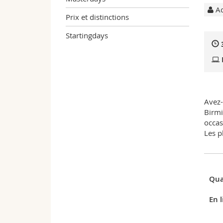
Ac
Prix et distinctions
Startingdays
Avez-
Birmi
occas
Les p
Qua
En l