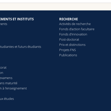
MENTS ET INSTITUTS
RECHERCHE
ments
Activités de recherche
Fonds d’action facultaire
Fonds d’innovation
Post-doctorat
Prix et distinctions
tudiantes et futurs étudiants
Projets FNS
Publications
torat
ion
 examens
ans maturité
n à l'enseignement
aux études