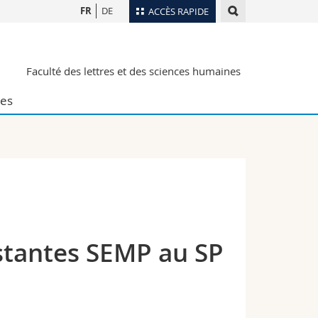
FR
DE
ACCÈS RAPIDE
Annuaire du personnel
Faculté des lettres et des sciences humaines
Plan d'accès
nts
Bibliothèques
es
Webmail
rs
Programme des cours
MyUnifr
estantes SEMP au SP