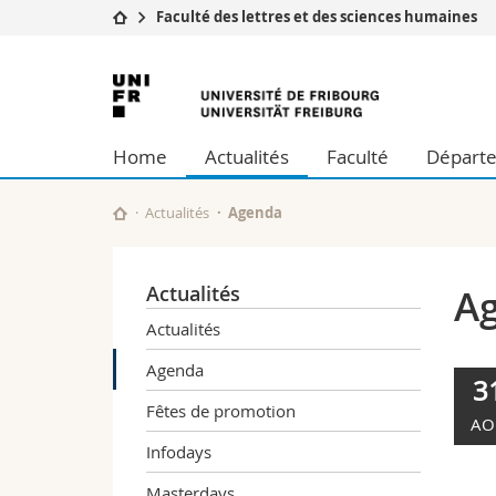
Faculté des lettres et des sciences humaines
Université
Facultés
Université
Etudes
Théologie
de
Campus
Droit
Home
Actualités
Faculté
Départe
Recherche
Sciences é
Fribourg
Université
Lettres et
Formation continue
Sciences de
Actualités
Agenda
Sciences e
Interfacult
Actualités
A
Actualités
Agenda
3
Fêtes de promotion
AO
Infodays
Masterdays