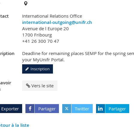
?
tact
International Relations Office
international-outgoing@unifr.ch
Avenue de l Europe 20
1700 Fribourg
+41 26 300 70 47
ription
Deadline for remaining places SEMP for the spring se
your MyUnifr Portal.
Inscription
savoir
Vers le site
s
Exporter
Partager
Twitter
Partager
tour à la liste