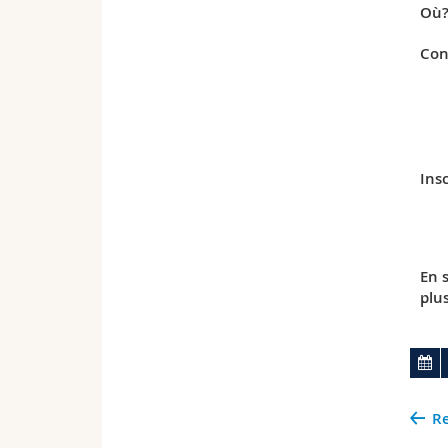
Où
Con
Insc
En 
plu
Re