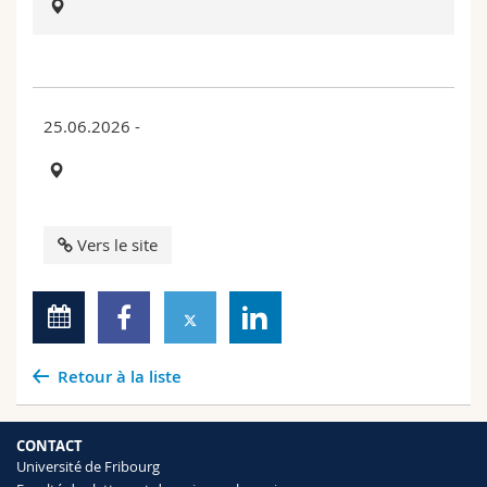
Sciences et médecine
Collaborateurs
Webmail
Interfacultaire
Doctorants
Programme des cours
25.06.2026 -
MyUnifr
Vers le site
Retour à la liste
CONTACT
Université de Fribourg