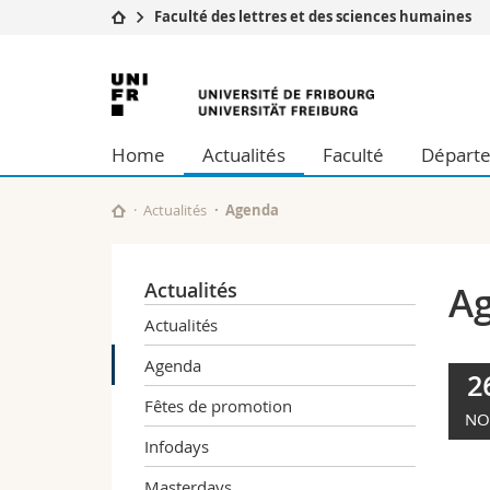
Faculté des lettres et des sciences humaines
Université
Facultés
Université
Etudes
Théologie
de
Campus
Droit
Home
Actualités
Faculté
Départe
Recherche
Sciences é
Fribourg
Université
Lettres et
Formation continue
Sciences de
Actualités
Agenda
Sciences e
Interfacult
Actualités
A
Actualités
Agenda
2
Fêtes de promotion
NO
Infodays
Masterdays