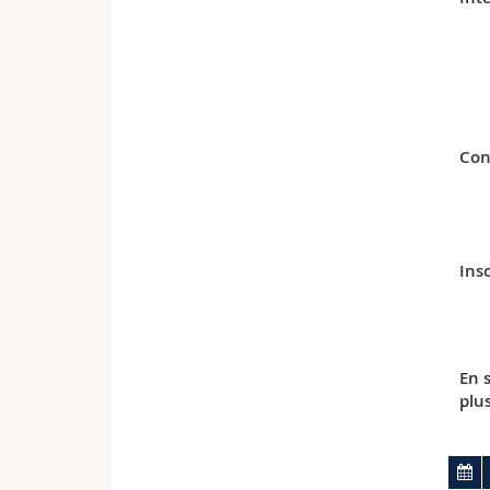
Con
Insc
En 
plu