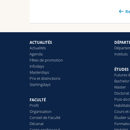
Re
ACTUALITÉS
DÉPARTE
Actualités
Départe
Agenda
Instituts
Fêtes de promotion
Infodays
ÉTUDES
Masterdays
Futures é
Prix et distinctions
Bachelor
Startingdays
Master
Doctorat
Post-doc
FACULTÉ
Profil
Habilitat
Organisation
Cours et
Conseil de Faculté
Étudier s
Décanat
Formatio
Corps professoral
Mobilité