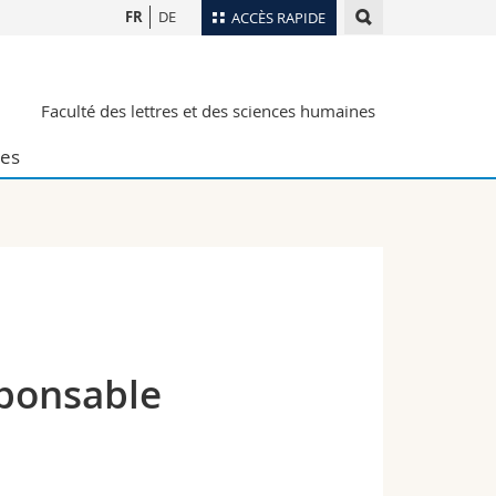
FR
DE
ACCÈS RAPIDE
Annuaire du personnel
Faculté des lettres et des sciences humaines
Plan d'accès
nts
Bibliothèques
es
Webmail
rs
Programme des cours
MyUnifr
ponsable