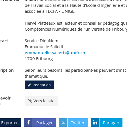
de Travail Social et à la Haute d’Ecole d’Ingénierie e
associée à TECFA - UNIGE.
Hervé Platteaux est lecteur et conseiller pédagogique
Compétences Numériques de l’université de Fribour
tact
Service DidaNum
Emmanuelle Salietti
emmanuelle.salietti@unifr.ch
1700 Fribourg
ription
Selon leurs besoins, les participant-es peuvent s’in
thématique.
Inscription
savoir
Vers le site
s
Exporter
Partager
Twitter
Partager