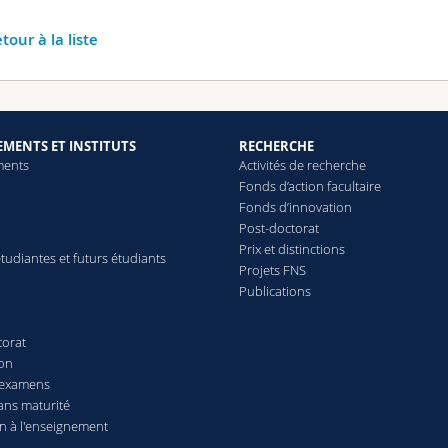
tour à la liste
MENTS ET INSTITUTS
RECHERCHE
ments
Activités de recherche
Fonds d’action facultaire
Fonds d’innovation
Post-doctorat
Prix et distinctions
tudiantes et futurs étudiants
Projets FNS
Publications
torat
ion
 examens
ans maturité
n à l'enseignement