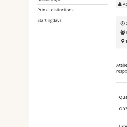
Ac
Prix et distinctions
Startingdays
Ateli
respo
Qua
Où
Int