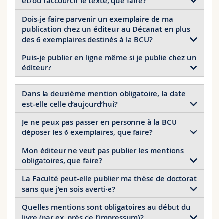
et/ou raccourcir le texte, que faire?
votre soutenance de thèse.
Sciences et médecine
Collaborateurs
Webmail
Dois-je faire parvenir un exemplaire de ma
Cela ne pose pas de problème.
publication chez un éditeur au Décanat en plus
Interfacultaire
Doctorants
Programme des cours
Indiquez près de l’impressum ou à un endroit que
des 6 exemplaires destinés à la BCU?
vous jugerez adéquat qu’il s’agit de la publication de
Puis-je publier en ligne même si je publie chez un
la thèse de doctorat dont le titre original est «...». Si
MyUnifr
Non.
éditeur?
cela ne peut pas être imprimé dans tous les
exemplaires, il est possible de coller une étiquette
avec cette information dans les 6 exemplaires
Veuillez vous renseigner auprès de votre éditeur.
Dans la deuxième mention obligatoire, la date
destinés à la BCU.
est-elle celle d’aujourd’hui?
Je ne peux pas passer en personne à la BCU
Non, il s’agit de la date de votre soutenance de
déposer les 6 exemplaires, que faire?
thèse.
Mon éditeur ne veut pas publier les mentions
Vous pouvez les envoyer par poste à l’adresse
obligatoires, que faire?
indiquée.
La Faculté peut-elle publier ma thèse de doctorat
Imprimez les deux mentions obligatoires sur des
sans que j’en sois averti·e?
étiquettes autocollantes et collez-les près de
l’impressum ou à un endroit que vous jugerez
Quelles mentions sont obligatoires au début du
Le règlement permet à la Faculté de publier votre
adéquat au début des 6 exemplaires destinés à la
livre (par ex. près de l’impressum)?