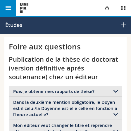
Faculté des lettres et des sciences humaines
Université
Études
Facultés
Etudes
Foire aux questions
Vous êtes
Campus
Théologie
Publication de la thèse de doctorat
(version définitive après
Recherche
Ressources
Droit
Futurs étudiants
soutenance) chez un éditeur
Université
Sciences économiques et sociales et management
Etudiants
Annuaire du personnel
Puis-je obtenir mes rapports de thèse?
Dans la deuxième mention obligatoire, le Doyen
Formation continue
Lettres et sciences humaines
Médias
Plan d'accès
Oui, le Décanat vous envoie les rapports après la
est-il celui/la Doyenne est-elle celle en fonction à
soutenance.
l’heure actuelle?
Sciences de l'éducation et de la formation
Chercheurs
Bibliothèques
Mon éditeur veut changer le titre et reprendre
Non, il s’agit de la personne en fonction lors de