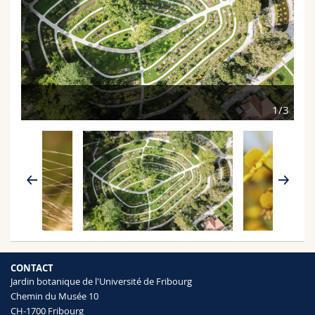
Sciences et médecine
Collaborateurs
Webmail
Interfacultaire
Doctorants
Programme des cours
MyUnifr
He
3/3
1/3
CONTACT
Jardin botanique de l'Université de Fribourg
Chemin du Musée 10
CH-1700 Fribourg