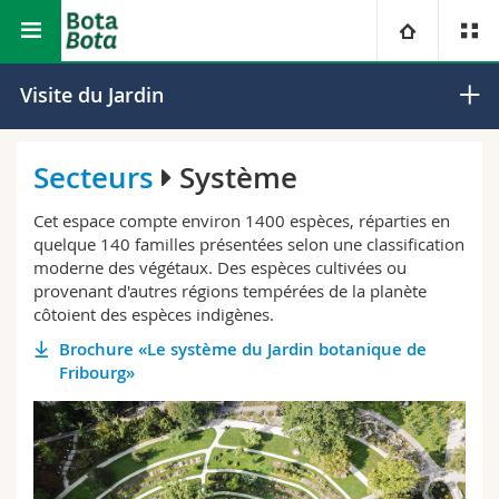
Faculté des sciences et de médecine
Jardin botanique
Université
Visite du Jardin
Facultés
Etudes
Secteurs
Système
Vous êtes
Campus
Théologie
Cet espace compte environ 1400 espèces, réparties en
quelque 140 familles présentées selon une classification
moderne des végétaux. Des espèces cultivées ou
Recherche
Ressources
Droit
Futurs étudiants
provenant d'autres régions tempérées de la planète
côtoient des espèces indigènes.
Université
Sciences économiques et sociales et management
Etudiants
Annuaire du personnel
Brochure «Le système du Jardin botanique de
Fribourg»
Formation continue
Lettres et sciences humaines
Médias
Plan d'accès
Sciences de l'éducation et de la formation
Chercheurs
Bibliothèques