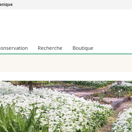
tanique
Vous êtes
Futurs étudia
Etudiants
conomiques et sociales et management
Médias
onservation
Recherche
Boutique
 sciences humaines
Chercheurs
 l'éducation et de la formation
Collaborateu
t médecine
Doctorants
aire