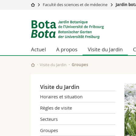
Faculté des sciences et de médecine
Jardin bo
Université
Facultés
Jardin
Etudes
Théologie
botanique
Campus
Droit
Recherche
Sciences é
de
Actuel
A propos
Visite du Jardin
C
Université
Lettres et
Formation continue
Sciences de
l'Université
Sciences e
Visite du Jardin
Groupes
Interfacult
de
Visite du Jardin
Fribourg
Horaires et situation
Règles de visite
Secteurs
Groupes