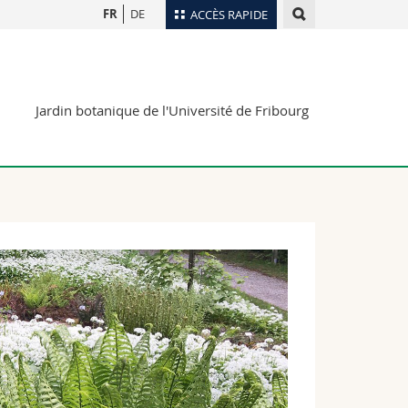
FR
DE
ACCÈS RAPIDE
Annuaire du personnel
Plan d'accès
nts
Jardin botanique de l'Université de Fribourg
Bibliothèques
Webmail
rs
Programme des cours
MyUnifr