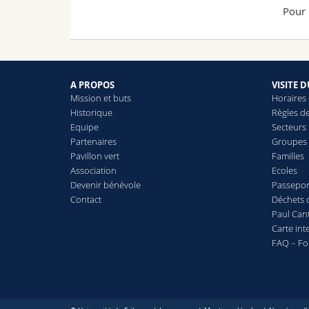
Pour 
A PROPOS
VISITE 
Mission et buts
Horaires 
Historique
Règles de
Equipe
Secteurs
Partenaires
Groupes
Pavillon vert
Familles
Association
Ecoles
Devenir bénévole
Passepor
Contact
Déchets 
Paul Ca
Carte int
FAQ – Fo