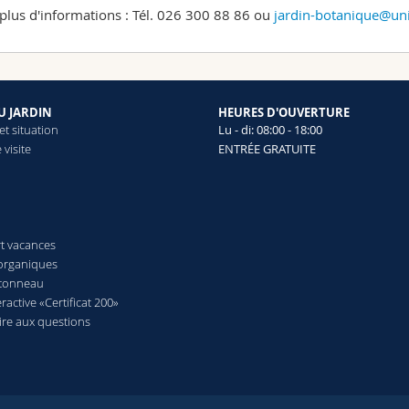
plus d'informations : Tél. 026 300 88 86 ou
jardin-botanique@uni
DU JARDIN
HEURES D'OUVERTURE
et situation
Lu - di: 08:00 - 18:00
 visite
ENTRÉE GRATUITE
t vacances
organiques
ntonneau
eractive «Certificat 200»
ire aux questions