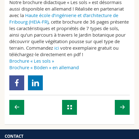
Notre brochure didactique « Les sols » est désormais
Sciences et médecine
Collaborateurs
Webmail
aussi disponible en allemand ! Réalisée en partenariat
avec la
Haute école d’ingénierie et d’architecture de
Interfacultaire
Doctorants
Programme des cours
Fribourg (HEIA-FR)
, cette brochure de 36 pages présente
les caractéristiques et propriétés de 7 types de sols,
ainsi qu’un parcours à travers le Jardin botanique pour
MyUnifr
découvrir quelle végétation pousse sur quel type de
terrain. Commandez
ici
votre exemplaire gratuit ou
téléchargez-le directement en pdf !
Brochure « Les sols »
Brochure « Böden » en allemand
CONTACT