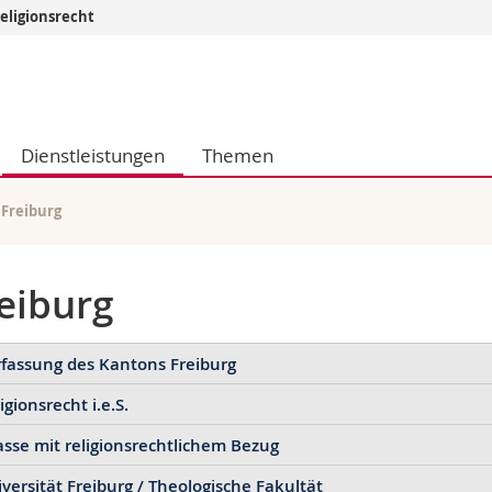
Religionsrecht
Informationen 
k.
Studieninteressier
aftliche Fak.
Studierende
Dienstleistungen
Themen
d Sozialwissenschaftliche Fak.
Medien
Fak.
Forschende
ungs- und Bildungswissenschaften
Mitarbeitende
Freiburg
 Med. Fak.
Doktorierende
eiburg
fassung des Kantons Freiburg
igionsrecht i.e.S.
rfassung des Kantons Freiburg (2004)
asse mit religionsrechtlichem Bezug
rtikel
esetz über die Beziehungen zwischen den Kirchen und dem 
/ §§
versität Freiburg / Theologische Fakultät