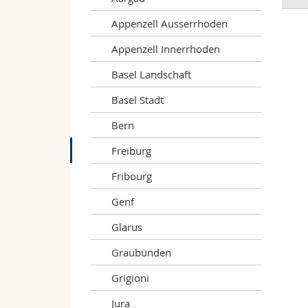
V
P
Appenzell Ausserrhoden
A
R
/ 
Appenzell Innerrhoden
r
Basel Landschaft
Ü
d
Basel Stadt
Bern
B
17
Freiburg
Ü
F
Fribourg
4
G
Genf
Glarus
B
d
Graubünden
B
Grigioni
19
K
Jura