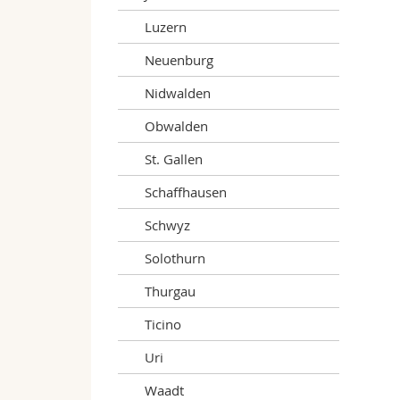
24
Luzern
Neuenburg
45
Nidwalden
a
Obwalden
10
St. Gallen
Schaffhausen
Schwyz
Solothurn
Thurgau
Ticino
Uri
Waadt