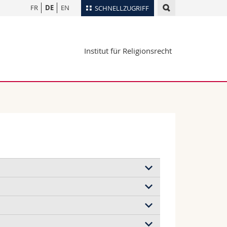
FR
DE
EN
SCHNELLZUGRIFF
für
Personenverzeichnis
Institut für Religionsrecht
Ortsplan
te
Bibliotheken
Webmail
Vorlesungsverzeichnis
MyUnifr
Staat (1990)