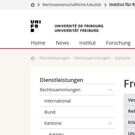
Rechtswissenschaftliche Fakultät
Institut für 
Universität
Fakultäten
Universität
Studium
Theologische Fa
Freiburg
Campus
Rechtswissensch
Home
News
Institut
Forschung
Forschung
Wirtschafts- un
Universität
Philosophische 
Weiterbildung
Fak. für Erzieh
Dienstleistungen
Rechtssammlungen
Kantone
Math.-Nat. und
Interfakultär
Dienstleistungen
Fr
Rechtssammlungen
Ver
International
Rel
Bund
Ve
Erl
Kantone
A
G
Uni
Aargau