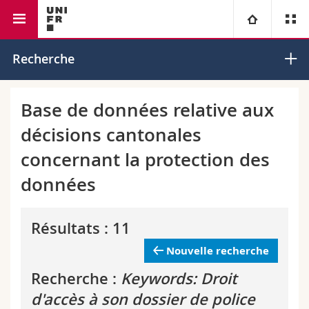
Faculté de droit
Institut de droit européen
Université
Recherche
Facultés
Etudes
Base de données relative aux
décisions cantonales
Vous êtes
Campus
Théologie
concernant la protection des
Recherche
Ressources
Droit
Futurs étudiants
données
Université
Sciences économiques et sociales et management
Etudiants
Annuaire du personnel
Résultats : 11
Formation continue
Lettres et sciences humaines
Médias
Plan d'accès
Nouvelle recherche
Recherche :
Keywords: Droit
Sciences de l'éducation et de la formation
Chercheurs
Bibliothèques
d'accès à son dossier de police