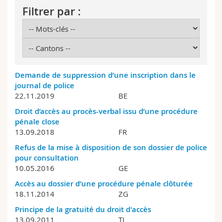
Sciences et médecine
Collaborateurs
Webmail
Filtrer par :
Interfacultaire
Doctorants
Programme des cours
MyUnifr
Demande de suppression d’une inscription dans le
journal de police
22.11.2019
BE
Droit d’accès au procès-verbal issu d’une procédure
pénale close
13.09.2018
FR
Refus de la mise à disposition de son dossier de police
pour consultation
10.05.2016
GE
Accès au dossier d’une procédure pénale clôturée
18.11.2014
ZG
Principe de la gratuité du droit d'accès
13.09.2011
TI