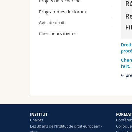
Projets de recherche
Ré
Programmes doctoraux
R
Avis de droit
Fi
Chercheurs invités
Droit
procé
Champ
l'art
pr
INSTITUT
FORMAT
Chaires
Conféren
Les 30 ans de l'Institut de droit européen -
Colloque