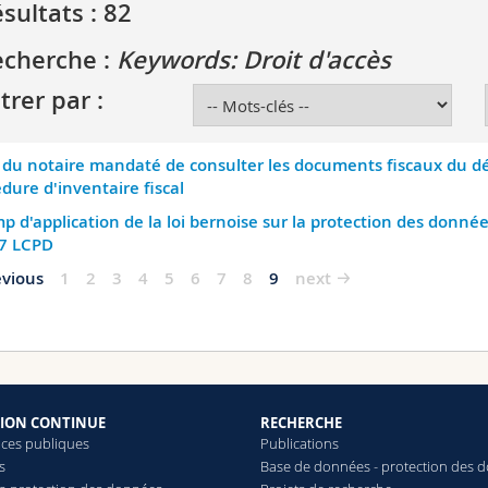
sultats : 82
echerche :
Keywords: Droit d'accès
ltrer par :
 du notaire mandaté de consulter les documents fiscaux du dé
dure d'inventaire fiscal
 d'application de la loi bernoise sur la protection des donnée
. 7 LCPD
evious
1
2
3
4
5
6
7
8
9
next
ION CONTINUE
RECHERCHE
ces publiques
Publications
s
Base de données - protection des 