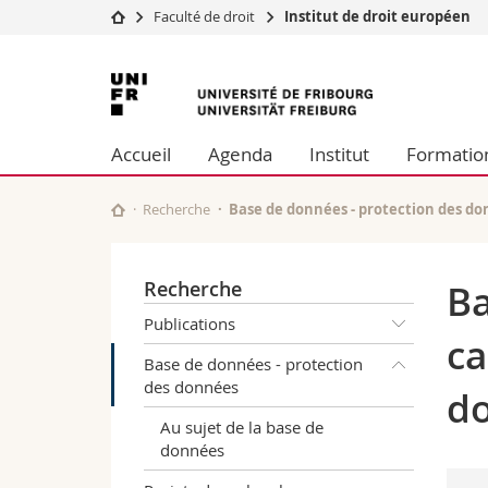
Faculté de droit
Institut de droit européen
Université
Facultés
Université
Etudes
Théologie
de
Campus
Droit
Accueil
Agenda
Institut
Formatio
Recherche
Sciences é
Fribourg
Université
Lettres et
Formation continue
Sciences de
Recherche
Base de données - protection des d
Sciences e
Interfacult
Recherche
Ba
Publications
ca
Base de données - protection
des données
d
Au sujet de la base de
données