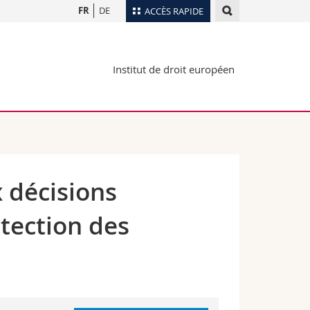
FR
DE
ACCÈS RAPIDE
Annuaire du personnel
Institut de droit européen
Plan d'accès
nts
Bibliothèques
Webmail
rs
Programme des cours
MyUnifr
 décisions
tection des