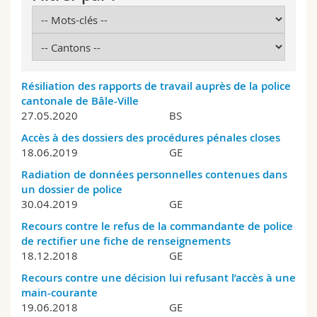
Sciences et médecine
Collaborateurs
Webmail
Interfacultaire
Doctorants
Programme des cours
Résiliation des rapports de travail auprès de la police
MyUnifr
cantonale de Bâle-Ville
27.05.2020
BS
Accès à des dossiers des procédures pénales closes
18.06.2019
GE
Radiation de données personnelles contenues dans
un dossier de police
30.04.2019
GE
Recours contre le refus de la commandante de police
de rectifier une fiche de renseignements
18.12.2018
GE
Recours contre une décision lui refusant l’accès à une
main-courante
19.06.2018
GE