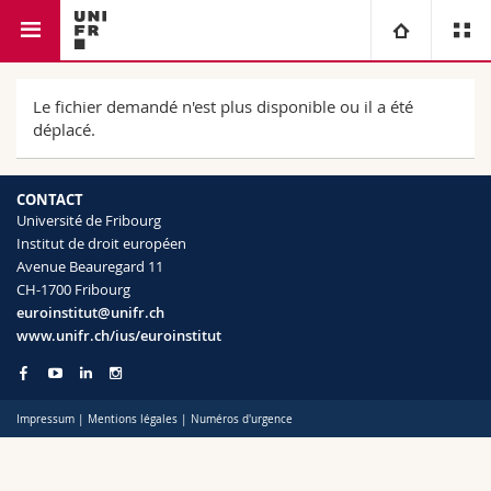
Faculté de droit
Institut de droit européen
Université
Le fichier demandé n'est plus disponible ou il a été
déplacé.
Facultés
Etudes
CONTACT
Vous êtes
Campus
Théologie
Université de Fribourg
Institut de droit européen
Avenue Beauregard 11
Recherche
Ressources
Droit
Futurs étudiants
CH-1700 Fribourg
euroinstitut@unifr.ch
Université
Sciences économiques et sociales et management
Etudiants
Annuaire du personnel
www.unifr.ch/ius/euroinstitut
Formation continue
Lettres et sciences humaines
Médias
Plan d'accès
Impressum
|
Mentions légales
|
Numéros d'urgence
Sciences de l'éducation et de la formation
Chercheurs
Bibliothèques