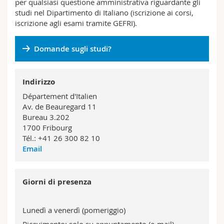
per qualsiasi questione amministrativa riguardante gli
Sciences et médecine
Collaborateurs
Webmail
studi nel Dipartimento di Italiano (iscrizione ai corsi,
iscrizione agli esami tramite GEFRI).
Interfacultaire
Doctorants
Programme des cours
Domande sugli studi?
MyUnifr
Indirizzo
Département d'Italien
Av. de Beauregard 11
Bureau 3.202
1700 Fribourg
Tél.:
+41 26 300 82 10
Email
Giorni di presenza
Lunedì a venerdì (pomeriggio)