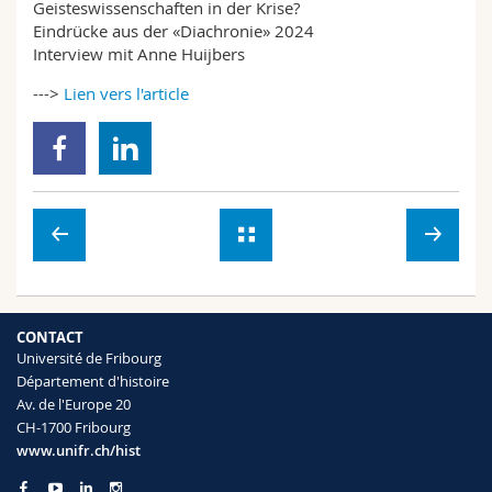
Geisteswissenschaften in der Krise?
Sciences et médecine
Collaborateurs
Webmail
Eindrücke aus der «Diachronie» 2024
Interview mit Anne Huijbers
Interfacultaire
Doctorants
Programme des cours
--->
Lien vers l'article
MyUnifr
CONTACT
Université de Fribourg
Département d'histoire
Av. de l'Europe 20
CH-1700 Fribourg
www.unifr.ch/hist