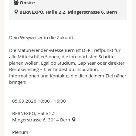
Onsite
Science and Medicine
Employees
Webmail
BERNEXPO, Halle 2.2, Mingerstrasse 6, Bern
Interfaculty
PhD students
Course catalogue
Dein Wegweiser in die Zukunft.
MyUnifr
Die Maturierenden-Messe Bern ist DER Treffpunkt für
alle Mittelschüler*innen, die ihre nächsten Schritte
planen wollen. Egal ob Studium, Gap Year oder direkter
Berufseinstieg – hier findest du Inspiration,
Informationen und Kontakte, die dich deinem Ziel näher
bringen!
05.09.2026 10:00 - 16:00
BERNEXPO, Halle 2.2
Mingerstrasse 6, 3014 Bern
Plenum 1