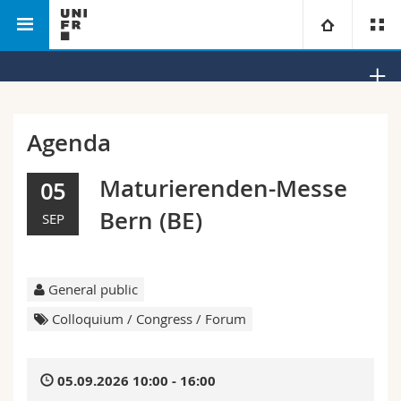
Faculty of Humanities
European Studies
University
Faculties
Studies
Agenda
You are
Campus
Theology
Maturierenden-Messe
05
Bern (BE)
SEP
Research
Ressources
Law
Prospective students
University
Management, Economics and Social sciences
Students
Directory
General public
Continuing education
Humanities
Medias
Maps/Orientation
Colloquium / Congress / Forum
Education
Researchers
Libraries
05.09.2026 10:00 - 16:00