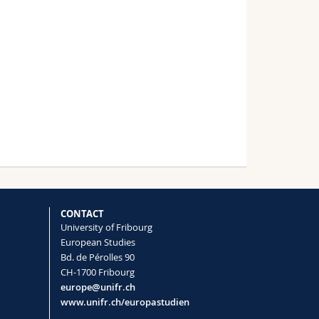
CONTACT
University of Fribourg
European Studies
Bd. de Pérolles 90
CH-1700 Fribourg
europe@unifr.ch
www.unifr.ch/europastudien