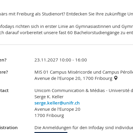
ärs mit Freiburg als Studienort? Entdecken Sie Ihre zukünftige Uni
nfodays richten sich in erster Linie an Gymnasiastinnen und Gym
ich darauf vorbereitet unsere fast 60 Bachelorstudiengänge zu en
en?
23.11.2027 10:00 - 16:00
re?
MIS 01 Campus Miséricorde und Campus Péroll
Avenue de l'Europe 20, 1700 Fribourg
tact
Unicom Communication & Médias - Université d
Serge K. Keller
serge.keller@unifr.ch
Avenue de l'Europe 20
1700 Fribourg
istration
Die Anmeldungen für den Infoday sind individuel