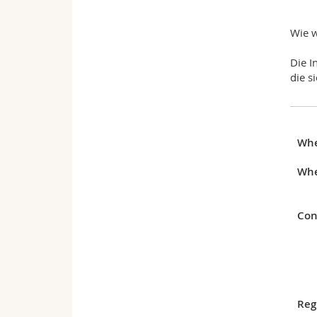
Wie w
Die I
die s
Wh
Whe
Con
Reg