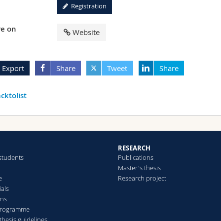
Registration
e on
Website
Export
Share
Tweet
Share
cktolist
RESEARCH
 students
Publications
Master's thesis
e
Research project
ials
ans
Programme
thesis guidelines