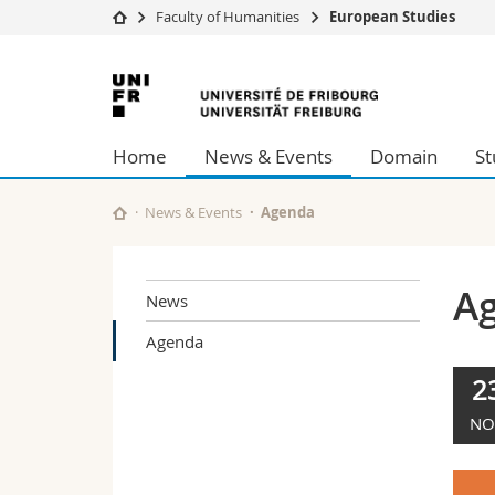
Faculty of Humanities
European Studies
University
Facultie
University
Studies
Theolo
of
Campus
Law
Home
News & Events
Domain
St
Research
Managem
Fribourg
University
Humani
Continuing education
Educati
News & Events
Agenda
Science
Interfac
A
News
Agenda
2
NO