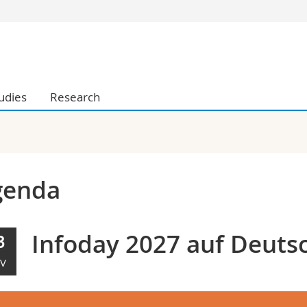
s
You are
gy
Prospective s
Students
udies
Research
ent, Economics and Social sciences
Medias
ties
Researchers
on
Employees
 and Medicine
PhD students
ulty
genda
Infoday 2027 auf Deutsc
3
V