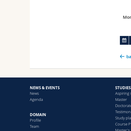
Mor
ba
NEWS & EVENTS
STUDIES
News
Aspiring
Agenda
Master
Doctorat
Testimon
DOMAIN
Study pl
Profile
Course 
Team
Master's 