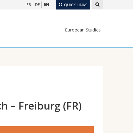
FR
DE
EN
QUICK LINKS
Directory
European Studies
Maps/Orientation
tudents
Libraries
Webmail
Course catalogue
MyUnifr
h – Freiburg (FR)