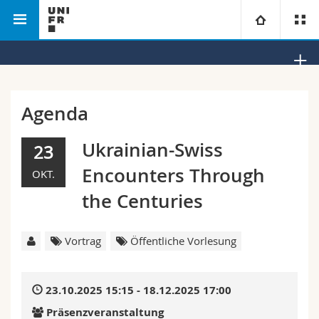
Philosophische Fakultät
Europastudien
Universität
Fakultäten
Studium
Agenda
Informationen für
Campus
Theologische Fak.
Ukrainian-Swiss
23
Encounters Through
OKT.
Forschung
Ressourcen
Rechtswissenschaftliche Fak.
Studieninteressierte
the Centuries
Universität
Wirtschafts- und Sozialwissenschaftliche Fak.
Studierende
Personenverzeichnis
Vortrag
Öffentliche Vorlesung
Weiterbildung
Philosophische Fak.
Medien
Ortsplan
23.10.2025 15:15 - 18.12.2025 17:00
Fak. für Erziehungs- und Bildungswissenschaften
Forschende
Bibliotheken
Präsenzveranstaltung