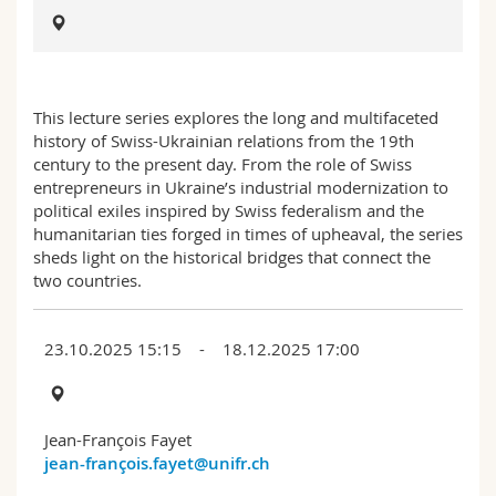
Math.-Nat. und Med. Fak.
Mitarbeitende
Webmail
Interfakultär
Doktorierende
Vorlesungsverzeichnis
This lecture series explores the long and multifaceted
MyUnifr
history of Swiss-Ukrainian relations from the 19th
century to the present day. From the role of Swiss
entrepreneurs in Ukraine’s industrial modernization to
political exiles inspired by Swiss federalism and the
humanitarian ties forged in times of upheaval, the series
sheds light on the historical bridges that connect the
two countries.
23.10.2025 15:15 - 18.12.2025 17:00
Jean-François Fayet
jean-françois.fayet@unifr.ch