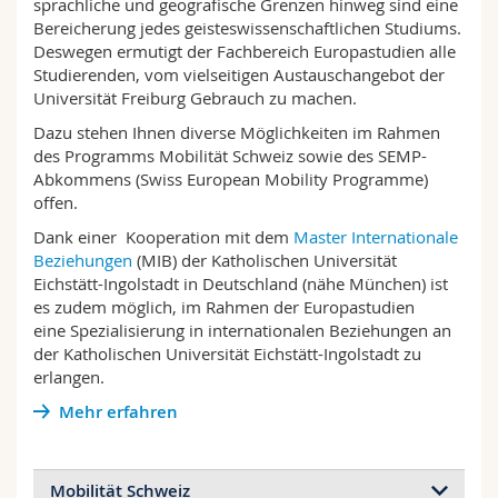
sprachliche und geografische Grenzen hinweg sind eine
Math.-Nat. und Med. Fak.
Mitarbeitende
Webmail
Bereicherung jedes geisteswissenschaftlichen Studiums.
Deswegen ermutigt der Fachbereich Europastudien alle
Studierenden, vom vielseitigen Austauschangebot der
Interfakultär
Doktorierende
Vorlesungsverzeichnis
Universität Freiburg Gebrauch zu machen.
Dazu stehen Ihnen diverse Möglichkeiten im Rahmen
MyUnifr
des Programms Mobilität Schweiz sowie des SEMP-
Abkommens (Swiss European Mobility Programme)
offen.
Dank einer Kooperation mit dem
Master Internationale
Beziehungen
(MIB) der Katholischen Universität
Eichstätt-Ingolstadt in Deutschland (nähe München) ist
es zudem möglich, im Rahmen der Europastudien
eine Spezialisierung in internationalen Beziehungen an
der Katholischen Universität Eichstätt-Ingolstadt zu
erlangen.
Mehr erfahren
Mobilität Schweiz