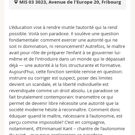
MIS 03 3023, Avenue de l'Europe 20, Fribourg
Sciences et médecine
Collaborateurs
Webmail
Interfacultaire
Doctorants
Programme des cours
L’éducation vise à rendre inutile l’autorité qui la rend
possible. Voilà son paradoxe. Il soulève une question
MyUnifr
fondamentale: comment exercer une autorité qui ne
soit ni domination, ni renoncement? Autrefois, le maître
avait pour rôle de préparer l’enfant à se gouverner lui-
même et de l’introduire dans un monde qui le dépassait
déjà — une autorité à la fois structurante et formative.
Aujourd’hui, cette fonction semble remise en question:
instruire ou corriger est suspect, poser des limites
devient un scandale, et la liberté individuelle est
revendiquée comme un droit absolu. Le paradoxe se
fait brutalement contemporain: transmettre ce qui
permet de devenir libre nécessite une autorité que la
société moderne hésite à reconnaître. Comment donc
éduquer quand le maître, nécessaire à l’autonomie, est
perçu comme impossible? C’est en compagnie,
notamment, d’Emmanuel Kant – chantre de l’autonomie
du sujet – que nous explorerons ce paradoxe.