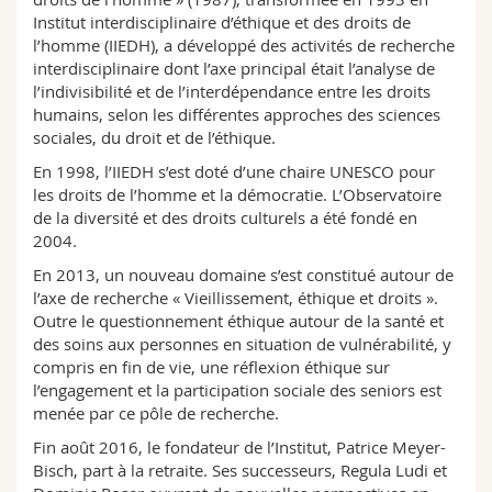
Sciences et médecine
Collaborateurs
Webmail
Institut interdisciplinaire d’éthique et des droits de
l’homme (IIEDH), a développé des activités de recherche
interdisciplinaire dont l’axe principal était l’analyse de
Interfacultaire
Doctorants
Programme des cours
l’indivisibilité et de l’interdépendance entre les droits
humains, selon les différentes approches des sciences
MyUnifr
sociales, du droit et de l’éthique.
En 1998, l’IIEDH s’est doté d’une chaire UNESCO pour
les droits de l’homme et la démocratie. L’Observatoire
de la diversité et des droits culturels a été fondé en
2004.
En 2013, un nouveau domaine s’est constitué autour de
l’axe de recherche « Vieillissement, éthique et droits ».
Outre le questionnement éthique autour de la santé et
des soins aux personnes en situation de vulnérabilité, y
compris en fin de vie, une réflexion éthique sur
l’engagement et la participation sociale des seniors est
menée par ce pôle de recherche.
Fin août 2016, le fondateur de l’Institut, Patrice Meyer-
Bisch, part à la retraite. Ses successeurs, Regula Ludi et