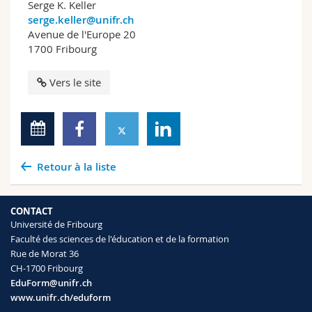
Serge K. Keller
serge.keller@unifr.ch
Avenue de l'Europe 20
1700 Fribourg
Vers le site
Retour à la liste
CONTACT
Université de Fribourg
Faculté des sciences de l'éducation et de la formation
Rue de Morat 36
CH-1700 Fribourg
EduForm@unifr.ch
www.unifr.ch/eduform