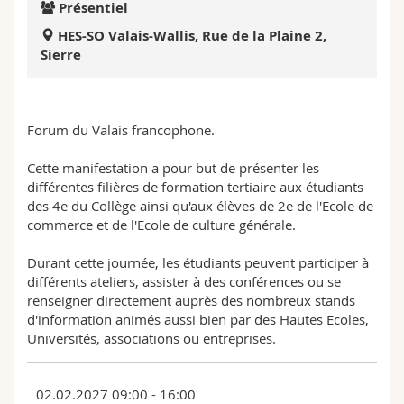
Présentiel
Sciences et médecine
Collaborateurs
Webmail
HES-SO Valais-Wallis, Rue de la Plaine 2,
Sierre
Interfacultaire
Doctorants
Programme des cours
MyUnifr
Forum du Valais francophone.
Cette manifestation a pour but de présenter les
différentes filières de formation tertiaire aux étudiants
des 4e du Collège ainsi qu'aux élèves de 2e de l'Ecole de
commerce et de l'Ecole de culture générale.
Durant cette journée, les étudiants peuvent participer à
différents ateliers, assister à des conférences ou se
renseigner directement auprès des nombreux stands
d'information animés aussi bien par des Hautes Ecoles,
Universités, associations ou entreprises.
02.02.2027 09:00 - 16:00