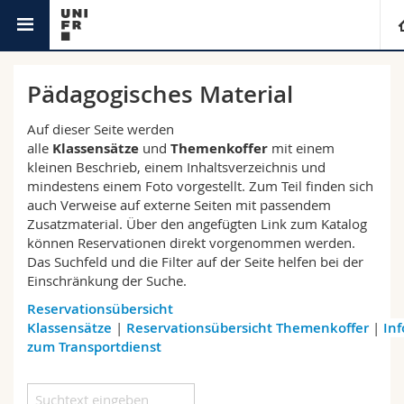
Bibliotheken
DMD
Universität
Pädagogisches Material
Fakultäten
Studium
Auf dieser Seite werden
alle
Klassensätze
und
Themenkoffer
mit einem
kleinen Beschrieb, einem Inhaltsverzeichnis und
Informationen für
Campus
Theologische Fak.
mindestens einem Foto vorgestellt. Zum Teil finden sich
auch Verweise auf externe Seiten mit passendem
Forschung
Ressourcen
Rechtswissenschaftliche Fak.
Studieninteressierte
Zusatzmaterial. Über den angefügten Link zum Katalog
können Reservationen direkt vorgenommen werden.
Das Suchfeld und die Filter auf der Seite helfen bei der
Universität
Wirtschafts- und Sozialwissenschaftliche Fak.
Studierende
Personenverzeichnis
Einschränkung der Suche.
Reservationsübersicht
Weiterbildung
Philosophische Fak.
Medien
Ortsplan
Klassensätze
|
Reservationsübersicht Themenkoffer
|
In
zum Transportdienst
Fak. für Erziehungs- und Bildungswissenschaften
Forschende
Bibliotheken