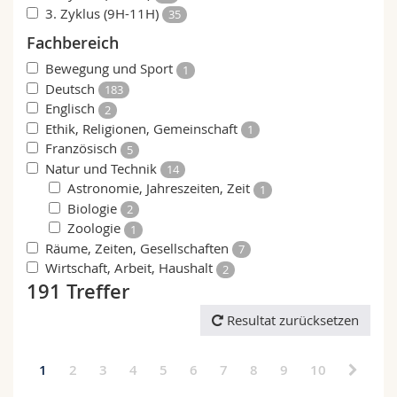
3. Zyklus (9H-11H)
35
Fachbereich
Bewegung und Sport
1
Deutsch
183
Englisch
2
Ethik, Religionen, Gemeinschaft
1
Französisch
5
Natur und Technik
14
Astronomie, Jahreszeiten, Zeit
1
Biologie
2
Zoologie
1
Räume, Zeiten, Gesellschaften
7
Wirtschaft, Arbeit, Haushalt
2
191 Treffer
Resultat zurücksetzen
1
2
3
4
5
6
7
8
9
10