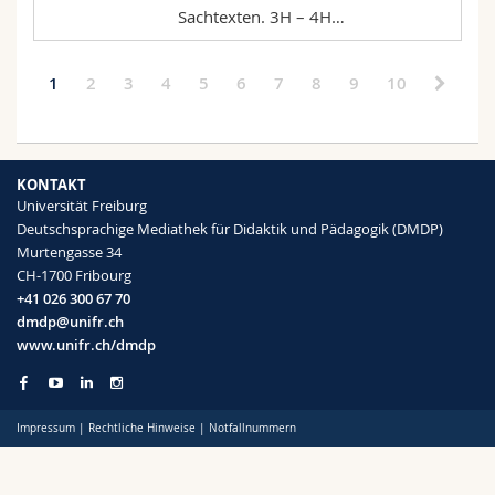
Sachtexten. 3H – 4H…
1
2
3
4
5
6
7
8
9
10
KONTAKT
Universität Freiburg
Deutschsprachige Mediathek für Didaktik und Pädagogik (DMDP)
Murtengasse 34
CH-1700 Fribourg
+41 026 300 67 70
dmdp@unifr.ch
www.unifr.ch/dmdp
Impressum
|
Rechtliche Hinweise
|
Notfallnummern