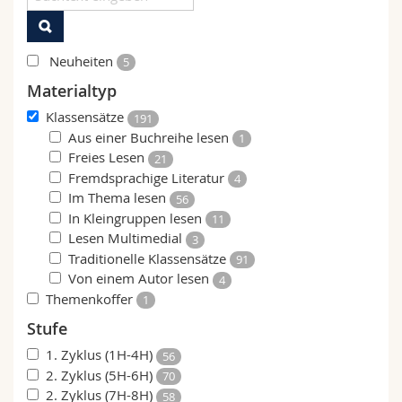
Math.-Nat. und Med. Fak.
Mitarbeitende
Webmail
Interfakultär
Neuheiten
Doktorierende
Vorlesungsverzeichnis
5
Materialtyp
MyUnifr
Klassensätze
191
Aus einer Buchreihe lesen
1
Freies Lesen
21
Fremdsprachige Literatur
4
Im Thema lesen
56
In Kleingruppen lesen
11
Lesen Multimedial
3
Traditionelle Klassensätze
91
Von einem Autor lesen
4
Themenkoffer
1
Stufe
1. Zyklus (1H-4H)
56
2. Zyklus (5H-6H)
70
2. Zyklus (7H-8H)
58