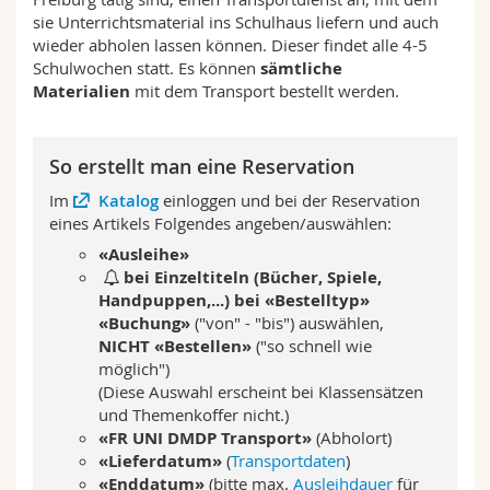
Math.-Nat. und Med. Fak.
Mitarbeitende
Webmail
sie Unterrichtsmaterial ins Schulhaus liefern und auch
wieder abholen lassen können. Dieser findet alle 4-5
Schulwochen statt. Es können
sämtliche
Interfakultär
Doktorierende
Vorlesungsverzeichnis
Materialien
mit dem Transport bestellt werden.
MyUnifr
So erstellt man eine Reservation
Im
Katalog
einloggen und bei der Reservation
eines Artikels Folgendes angeben/auswählen:
«Ausleihe»
bei Einzeltiteln (Bücher, Spiele,
Handpuppen,...) bei «Bestelltyp»
«Buchung»
("von" - "bis") auswählen,
NICHT «Bestellen»
("so schnell wie
möglich")
(Diese Auswahl erscheint bei Klassensätzen
und Themenkoffer nicht.)
«FR UNI DMDP Transport»
(Abholort)
«Lieferdatum»
(
Transportdaten
)
«Enddatum»
(bitte max.
Ausleihdauer
für