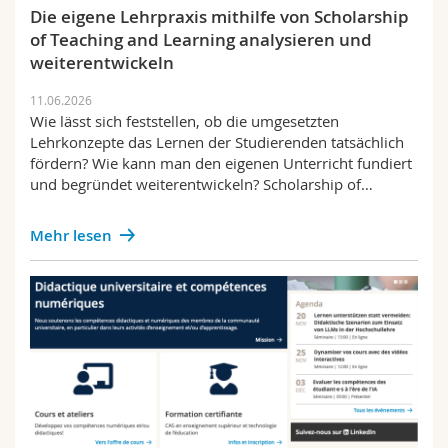
Math.-Nat. und Med. Fak.
Mitarbeitende
Die eigene Lehrpraxis mithilfe von Scholarship
Webmail
of Teaching and Learning analysieren und
weiterentwickeln
Interfakultär
Doktorierende
Vorlesungsverzeichnis
11.06.2026
Wie lässt sich feststellen, ob die umgesetzten
MyUnifr
Lehrkonzepte das Lernen der Studierenden tatsächlich
fördern? Wie kann man den eigenen Unterricht fundiert
und begründet weiterentwickeln? Scholarship of…
Mehr lesen