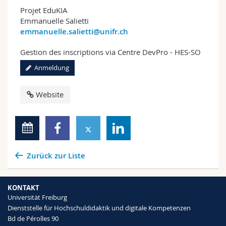
Projet EduKIA
Emmanuelle Salietti
emmanuelle.salietti@unifr.ch
Gestion des inscriptions via Centre DevPro - HES-SO
Anmeldung
Website
Zurück zur Liste
KONTAKT
Universität Freiburg
Dienststelle für Hochschuldidaktik und digitale Kompetenzen
Bd de Pérolles 90