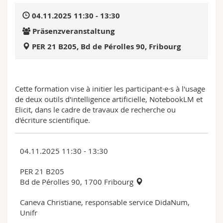
Math.-Nat. und Med. Fak.
Mitarbeitende
Webmail
04.11.2025 11:30 - 13:30
Präsenzveranstaltung
Interfakultär
Doktorierende
Vorlesungsverzeichnis
PER 21 B205, Bd de Pérolles 90, Fribourg
MyUnifr
Cette formation vise à initier les participant·e·s à l'usage
de deux outils d'intelligence artificielle, NotebookLM et
Elicit, dans le cadre de travaux de recherche ou
d'écriture scientifique.
04.11.2025 11:30 - 13:30
PER 21 B205
Bd de Pérolles 90, 1700 Fribourg
Caneva Christiane, responsable service DidaNum,
Unifr