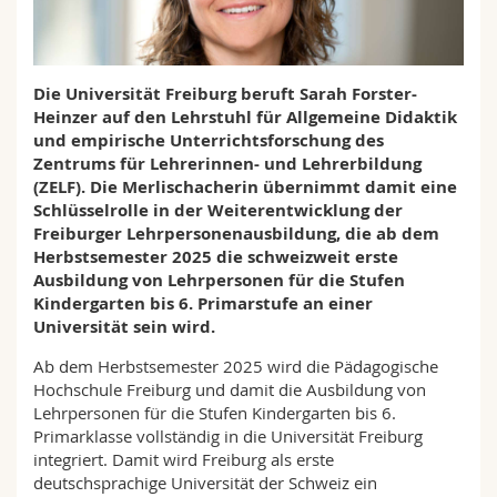
Math.-Nat. und Med. Fak.
Mitarbeitende
Webmail
Interfakultär
Doktorierende
Vorlesungsverzeichnis
Die Universität Freiburg beruft Sarah Forster-
Heinzer auf den Lehrstuhl für Allgemeine Didaktik
MyUnifr
und empirische Unterrichtsforschung des
Zentrums für Lehrerinnen- und Lehrerbildung
(ZELF). Die Merlischacherin übernimmt damit eine
Schlüsselrolle in der Weiterentwicklung der
Freiburger Lehrpersonenausbildung, die ab dem
Herbstsemester 2025 die schweizweit erste
Ausbildung von Lehrpersonen für die Stufen
Kindergarten bis 6. Primarstufe an einer
Universität sein wird.
Ab dem Herbstsemester 2025 wird die Pädagogische
Hochschule Freiburg und damit die Ausbildung von
Lehrpersonen für die Stufen Kindergarten bis 6.
Primarklasse vollständig in die Universität Freiburg
integriert. Damit wird Freiburg als erste
deutschsprachige Universität der Schweiz ein