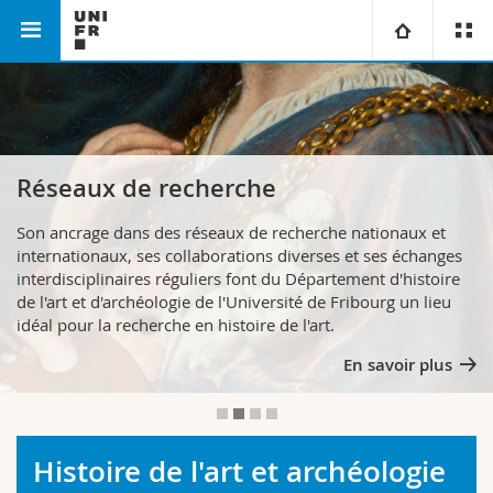
Faculté des lettres et des
Département d'histoire de l'art
Université
sciences humaines
et d'archéologie
Facultés
Etudes
Réseaux de recherche
Vous êtes
Campus
Théologie
Son ancrage dans des réseaux de recherche nationaux et
internationaux, ses collaborations diverses et ses échanges
Recherche
Ressources
Droit
Futurs étudiants
interdisciplinaires réguliers font du Département d'histoire
de l'art et d'archéologie de l'Université de Fribourg un lieu
idéal pour la recherche en histoire de l'art.
Université
Sciences économiques et sociales et management
Etudiants
Annuaire du personnel
En savoir plus
Formation continue
Lettres et sciences humaines
Médias
Plan d'accès
Sciences de l'éducation et de la formation
Chercheurs
Bibliothèques
Histoire de l'art et archéologie