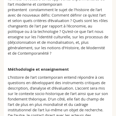
Sciences et médecine
Collaborateurs
Webmail
l'art moderne et contemporain
présentent constamment le sujet de l'histoire de l'art
avec de nouveaux défis: Comment définir ce qu'est l'art
Interfacultaire
Doctorants
Programme des cours
et selon quels critères d’évaluation ? Quels sont les rôles
changeants de l'art par rapport à l'économie, au
politique ou à la technologie ? Qu'est-ce que l'art nous
MyUnifr
enseigne sur les l'identité culturelle, sur les processus de
(dé)colonisation et de mondialisation, et, plus
généralement, sur les notions d'Histoire, de Modernité
et de Contemporanéité ?
Méthodologie et enseignement
L'histoire de l'art contemporain entend répondre à ces
questions en développant des instruments critiques de
description, d'analyse et d'évaluation. L'accent sera mis
sur le contexte socio-historique de l'art ainsi que sur son
fondement théorique. D'un côté, elle fait du champ de
l'art de plus en plus mondialisé et du cadrage
institutionnel de l'art lui-même un objet de recherche.
De l’autre, le contact direct avec les acteurs des