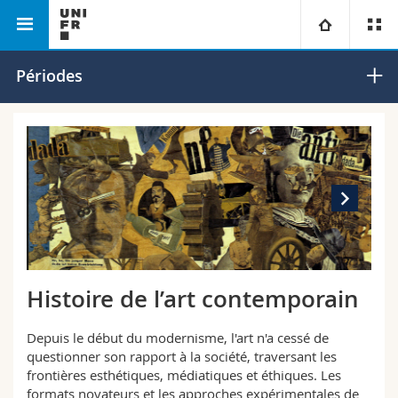
Faculté des lettres et des
Département d'histoire de l'art
Université
Périodes
sciences humaines
et d'archéologie
Facultés
Etudes
Vous êtes
Campus
Théologie
Recherche
Ressources
Droit
Futurs étudiants
Université
Sciences économiques et sociales et management
Etudiants
Annuaire du personnel
Histoire de l’art contemporain
Formation continue
Lettres et sciences humaines
Médias
Plan d'accès
Depuis le début du modernisme, l'art n'a cessé de
questionner son rapport à la société, traversant les
Sciences de l'éducation et de la formation
Chercheurs
Bibliothèques
frontières esthétiques, médiatiques et éthiques. Les
formats novateurs et les approches expérimentales de