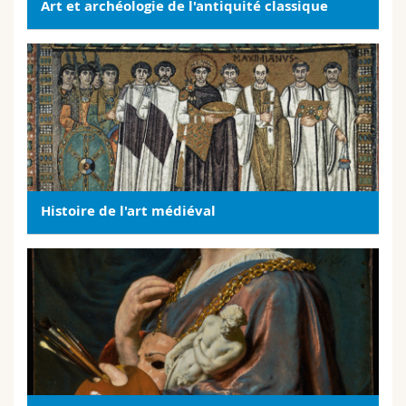
Art et archéologie de l'antiquité classique
Sciences et médecine
Collaborateurs
Webmail
Interfacultaire
Doctorants
Programme des cours
MyUnifr
Histoire de
l'art médiéval