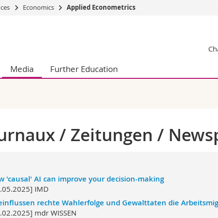
nces
Economics
Applied Econometrics
s
You are
Ch
gy
Prospective s
Students
Media
Further Education
ent, Economics and Social sciences
Medias
ties
Researchers
on
Employees
 and Medicine
PhD students
ulty
urnaux / Zeitungen / News
 'causal' AI can improve your decision-making
.05.2025] IMD
influssen rechte Wahlerfolge und Gewalttaten die Arbeitsmig
.02.2025] mdr WISSEN