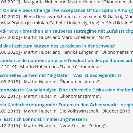
.04.2021] - Margarita Huber and Martin Huber in "Ökonomenst
n Online Videos Change The Acceptance Of Corruption Among
.10.2020] - Elena Denisova-Schmidt (University of St Gallen), Mar
oslav Prytula (Ukrainian Catholic University, Lviv) in "VoxUkraine"
id-19: Wir brauchen ein sauberes Testregime mit Zufallsstic
.07.2020] - Martin Huber and Mark Schelker in "NZZ".
d das Fazit zum Nutzen des Lockdown in der Schweiz?
.06.2020] - Martin Huber and Henrika Langen in "Ökonomensti
bondance de données améliore l'évaluation des politiques pu
 / 2019] - Martin Huber dans "La Vie économique".
chinelles Lernen mit "Big Data" - Was ist das eigentlich?
.09.2018] - Martin Huber in "Ökonomenstimme".
enbasierte Kausalanalyse: Eine informelle Diskussion der b
.03.2017] - Martin Huber in "Ökonomenstimme".
ch Kinderbetreuung mehr Frauen in den Arbeitsmarkt integr
.09.2016] - Martin Huber in "Die Volkswirtschaft" Oktober 2016
 lässt sich Lohndiskriminierung messen?
.12.2015] - Martin Huber in "Neue Zürcher Zeitung".