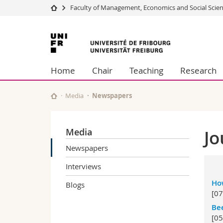
Faculty of Management, Economics and Social Scie
University
Facultie
University
Studies
Theolo
of
Campus
Law
Home
Chair
Teaching
Research
Research
Managem
Fribourg
University
Humani
Continuing education
Educati
Media
Newspapers
Science
Interfac
Media
Jo
Newspapers
Interviews
How
Blogs
[07
Bee
[05