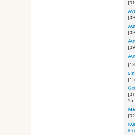
[01
Ave
[09
Auf
[09
Auf
[09
Auf
[13
Ein
[15
Gem
[01
Ste
Mä
[02
Kün
En