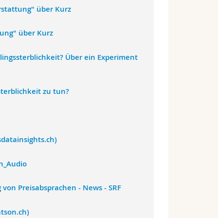
rstattung" über Kurz
tung" über Kurz
ingssterblichkeit? Über ein Experiment
terblichkeit zu tun?
usdatainsights.ch)
en_Audio
 von Preisabsprachen - News - SRF
atson.ch)