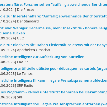
eratenaffäre: Forscher sehen "auffällig abweichende Berichte
.10.2024] Die Presse
die zur Inseratenaffäre: "Auffällig abweichende Berichterstat
.10.2024] Der Standard
Studie: Weniger Fledermäuse, mehr Insektizide - höhere Säugl
d seine Tücken
.09.2024] GEO
die zur Biodiversität: Haben Fledermäuse etwas mit der Babys
5.09.2024] Apotheken Umschau
stliche Intelligenz zur Aufdeckung von Kartellen
.06.2023] FRAPP
ntelligence artificielle utilisée pour débusquer les cartels (arg
.06.2023] Le Temps
stliche Intelligenz KI kann illegale Preisabsprachen aufdeck
.06.2023] SRF Radio
es Programm - KI-Tool unterstützt Behörden bei Bekämpfung
.06.2023] SRF
stliche Intelligenz soll illegale Preisabsprachen enttarnen (w