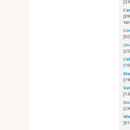
[23
Ca
[09
Yar
Cov
[02
Un
[25
L'a
[10
Mas
[19
Dat
[13
Dur
[29
Wie
[01