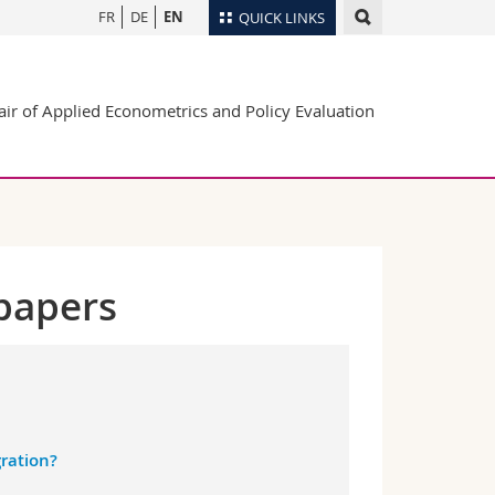
FR
DE
EN
QUICK LINKS
Directory
air of Applied Econometrics and Policy Evaluation
Maps/Orientation
tudents
Libraries
Webmail
Course catalogue
MyUnifr
papers
ration?