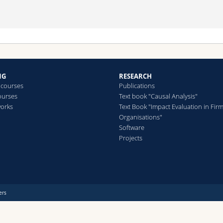
NG
RESEARCH
 courses
Publications
ourses
Text book "Causal Analysis"
works
Text Book "Impact Evaluation in Fir
Organisations"
Software
Projects
ers