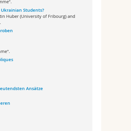
imme".
 Ukrainian Students?
tin Huber (University of Fribourg) and
.
hproben
mme".
bliques
edeutendsten Ansätze
ieren
.