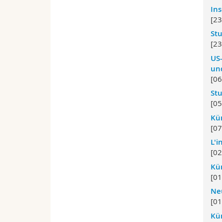
Ins
[23
Stu
[23
US-
un
[06
Stu
[0
Kün
[07
L'i
[02
Kün
[01
Neu
[01
Kün