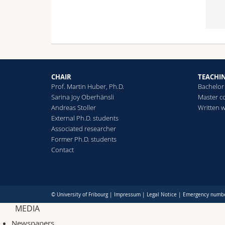
CHAIR
TEACHI
Prof. Martin Huber, Ph.D.
Bachelor
Sarina Joy Oberhänsli
Master c
Andreas Stoller
Written 
External Ph.D. students
Associated researcher
Former Ph.D. students
Contact
© University of Fribourg |
Impressum
|
Legal Notice
|
Emergency numb
MEDIA
Newspapers