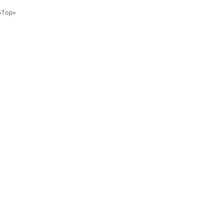
«Top»