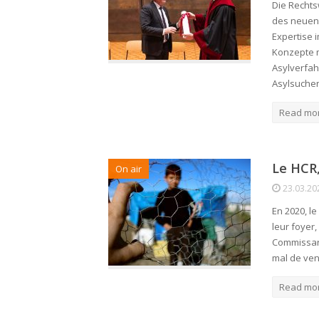
Die Rechts
des neuen 
Expertise 
Konzepte m
Asylverfah
Asylsuche
Read mo
Le HCR,
On air
23.03.20
En 2020, l
leur foyer,
Commissari
mal de ve
Read mo