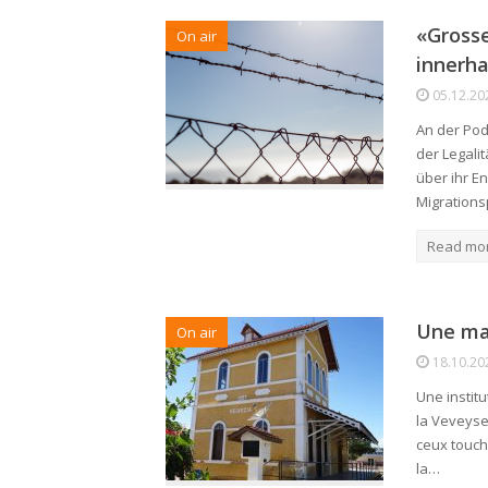
«Grosse
On air
innerh
05.12.20
An der Pod
der Legalit
über ihr E
Migrationsp
Read mo
Une ma
On air
18.10.20
Une institu
la Veveyse 
ceux touché
la…