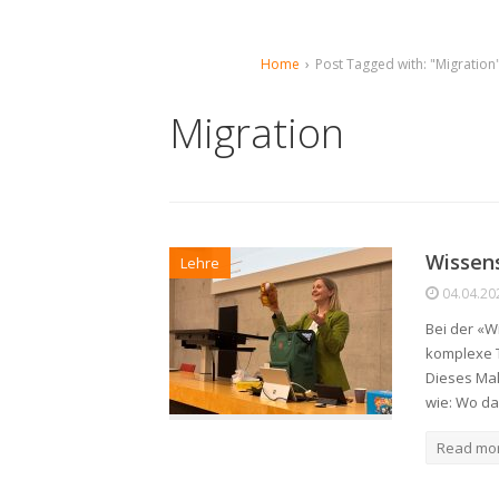
Home
›
Post Tagged with: "Migration
Migration
Wissens
Lehre
04.04.20
Bei der «W
komplexe 
Dieses Mal
wie: Wo da
Read mo