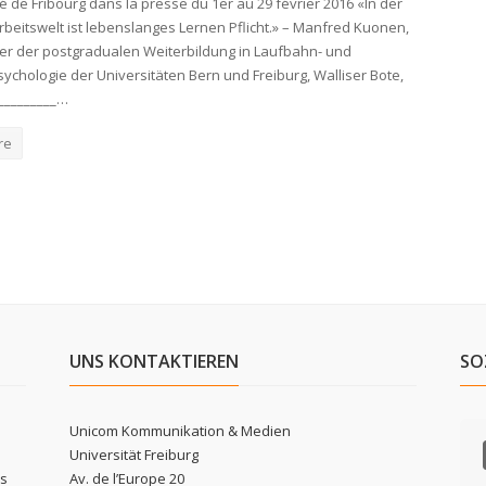
é de Fribourg dans la presse du 1er au 29 février 2016 «In der
rbeitswelt ist lebenslanges Lernen Pflicht.» – Manfred Kuonen,
ter der postgradualen Weiterbildung in Laufbahn- und
ychologie der Universitäten Bern und Freiburg, Walliser Bote,
__________…
re
UNS KONTAKTIEREN
SO
Unicom Kommunikation & Medien
Universität Freiburg
ls
Av. de l’Europe 20