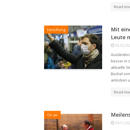
Read mo
Mit ein
Forschung
Leute 
03.02.20
Ausländisc
besser in 
aktuelle S
Büchel von
anlocken 
Read mo
Meilens
On air
29.11.20