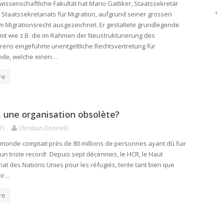
wissenschaftliche Fakultät hat Mario Gattiker, Staatssekretär
Staatssekretariats für Migration, aufgrund seiner grossen
im Migrationsrecht ausgezeichnet. Er gestaltete grundlegende
it wie z.B. die im Rahmen der Neustrukturierung des
rens eingeführte unentgeltliche Rechtsvertretung für
nde, welche einen…
re
 une organisation obsolète?
21
Christian Doninelli
e monde comptait près de 80 millions de personnes ayant dû fuir
 un triste record! Depuis sept décennies, le HCR, le Haut
at des Nations Unies pour les réfugiés, tente tant bien que
nir…
re