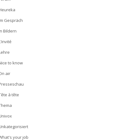
Heureka
Im Gespräch
In Bildern
L’invité
Lehre
Nice to know
On air
Presseschau
Tête à tête
Thema
Univox
Unkategorisiert
What's your job