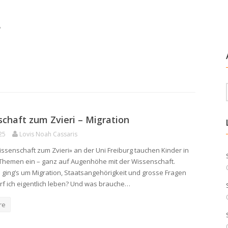
"
chaft zum Zvieri – Migration
25
Lovis Noah Cassaris
issenschaft zum Zvieri» an der Uni Freiburg tauchen Kinder in
Themen ein – ganz auf Augenhöhe mit der Wissenschaft.
 ging’s um Migration, Staatsangehörigkeit und grosse Fragen
rf ich eigentlich leben? Und was brauche…
re