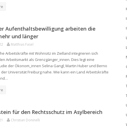
re
er Aufenthaltsbewilligung arbeiten die
mehr und länger
22
Matthias Fasel
he Arbeitskräfte mit Wohnsitz im Zielland integrieren sich
den Arbeitsmarkt als Grenzgänger_innen. Dies legt eine
tudie der Ökonom_innen Selina Gangl, Martin Huber und Berno
 der Universität Freiburg nahe. Wie kann ein Land Arbeitskräfte
und…
re
tein für den Rechtsschutz im Asylbereich
21
Christian Doninelli