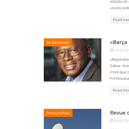
infoclio.c
«sozio-pol
Read mo
«Barça
Im Gespräch
15.04.20
«Rejoindre
Dakar. Ave
n’ont que d
Professeu
Read mo
Revue d
Presseschau
09.03.20