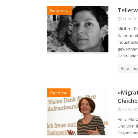
Teller
Forschung
11.02.20
Mit ihrer 
Kalbermatt
industriel
gewonnen. S
Gratulatio
Read mo
«Migrat
Expertise
Gleich
26.02.20
Am 2. März
Und über i
Organisato