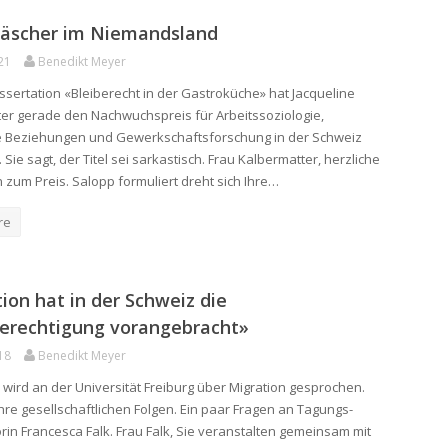
wäscher im Niemandsland
21
Benedikt Meyer
Dissertation «Bleiberecht in der Gastroküche» hat Jacqueline
er gerade den Nachwuchspreis für Arbeitssoziologie,
le Beziehungen und Gewerkschaftsforschung in der Schweiz
ie sagt, der Titel sei sarkastisch. Frau Kalbermatter, herzliche
n zum Preis. Salopp formuliert dreht sich Ihre…
re
ion hat in der Schweiz die
berechtigung vorangebracht»
18
Benedikt Meyer
 wird an der Universität Freiburg über Migration gesprochen.
hre gesellschaftlichen Folgen. Ein paar Fragen an Tagungs-
rin Francesca Falk. Frau Falk, Sie veranstalten gemeinsam mit