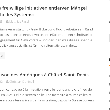
 freiwillige Initiativen entlarven Mängel
alb des Systems»
23
Matthias Fasel
iumsveranstaltung «Freiwilligkeit und Flucht: Arbeiten am Rand
ät» diskutierten eine Anwältin, ein Pfarrer und ein Schriftsteller
ngagement für Geflüchtete – und darüber, was dieses über die
olitik aussagt. «Es ist für mich alternativlos. In der…
re
ison des Amériques à Châtel-Saint-Denis
22
Christian Doninelli
tion consacrée à la migration verra le jour dans le chef-lieu de
en 2025. Celle-ci servira de lieu de mémoire à toutes celles et
·e·s ou intéressé·e·s par la migration, depuis la Suisse ou vers