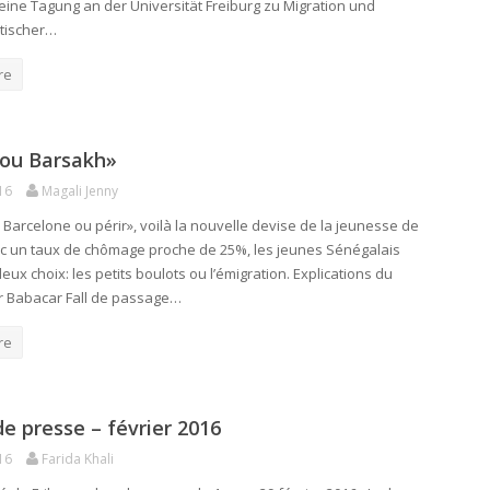
h eine Tagung an der Universität Freiburg zu Migration und
itischer…
re
 ou Barsakh»
16
Magali Jenny
 Barcelone ou périr», voilà la nouvelle devise de la jeunesse de
c un taux de chômage proche de 25%, les jeunes Sénégalais
eux choix: les petits boulots ou l’émigration. Explications du
r Babacar Fall de passage…
re
e presse – février 2016
16
Farida Khali