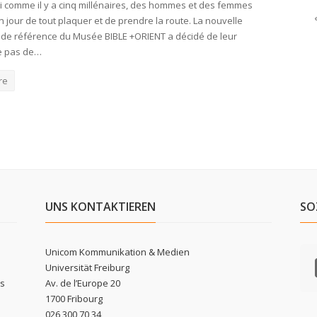
i comme il y a cinq millénaires, des hommes et des femmes
n jour de tout plaquer et de prendre la route. La nouvelle
 de référence du Musée BIBLE +ORIENT a décidé de leur
e pas de…
re
UNS KONTAKTIEREN
SO
Unicom Kommunikation & Medien
Universität Freiburg
ls
Av. de l’Europe 20
1700 Fribourg
026 300 70 34