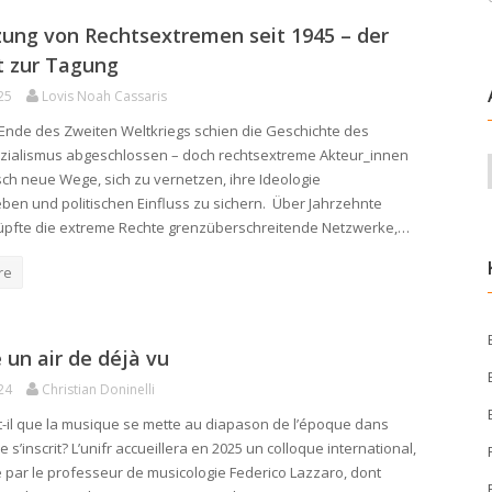
ung von Rechtsextremen seit 1945 – der
t zur Tagung
25
Lovis Noah Cassaris
nde des Zweiten Weltkriegs schien die Geschichte des
zialismus abgeschlossen – doch rechtsextreme Akteur_innen
ch neue Wege, sich zu vernetzen, ihre Ideologie
ben und politischen Einfluss zu sichern. Über Jahrzehnte
üpfte die extreme Rechte grenzüberschreitende Netzwerke,…
re
un air de déjà vu
24
Christian Doninelli
t-il que la musique se mette au diapason de l’époque dans
le s’inscrit? L’unifr accueillera en 2025 un colloque international,
 par le professeur de musicologie Federico Lazzaro, dont