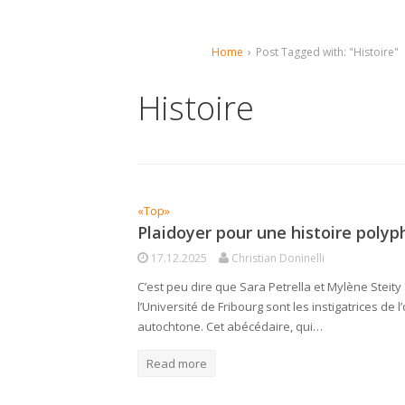
Home
›
Post Tagged with: "Histoire"
Histoire
«Top»
Plaidoyer pour une histoire poly
17.12.2025
Christian Doninelli
C’est peu dire que Sara Petrella et Mylène Steity 
l’Université de Fribourg sont les instigatrices de 
autochtone. Cet abécédaire, qui…
Read more