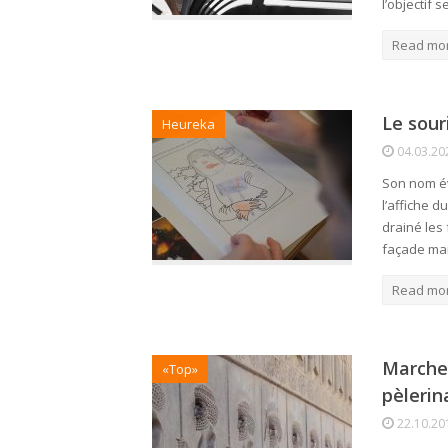
l’objectif 
Read mo
Le sour
Heureka
04.03.20
Son nom év
l’affiche d
drainé les 
façade ma
Read mo
Marches
«Top»
pèlerin
22.10.20