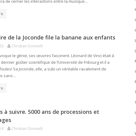
sera de cerner les interactions entre la musique…
re
ire de la Joconde file la banane aux enfants
20
Christian Doninelli
oque le génie, ses œuvres fascinent. Léonard de Vinci était à
u dernier goûter scientifique de l’Université de Fribourg et il a
foules! Sa Joconde, elle, a subi un véritable ravalement de
is sans…
re
 à suivre. 5000 ans de processions et
ages
19
Christian Doninelli