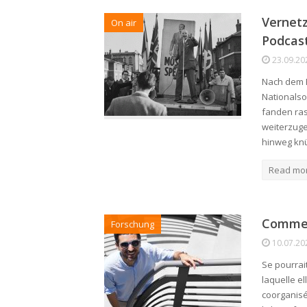
Vernetz
On air
Podcas
23.09.20
Nach dem E
Nationalso
fanden ras
weiterzuge
hinweg kn
Read mo
Comme 
Forschung
10.07.20
Se pourrai
laquelle el
coorganisé