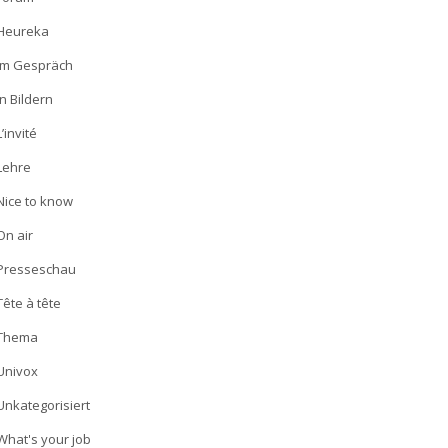
Heureka
Im Gespräch
In Bildern
L’invité
Lehre
Nice to know
On air
Presseschau
Tête à tête
Thema
Univox
Unkategorisiert
What's your job