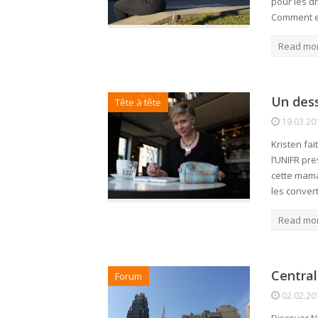
pour les d
Comment es
Read mo
Un dess
Tête à tête
19.03.20
Kristen fai
l’UNIFR pr
cette mam
les convert
Read mo
Central
Forum
02.02.20