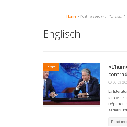
Home
›
Post Tagged with: "Englisch"
Englisch
«L’humo
Lehre
contrad
05.03.20
La littéra
son premie
Départemen
sérieux. I
Read mo