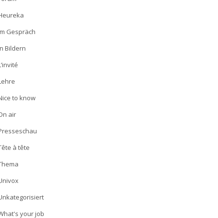
Heureka
Im Gespräch
In Bildern
L’invité
Lehre
Nice to know
On air
Presseschau
Tête à tête
Thema
Univox
Unkategorisiert
What's your job