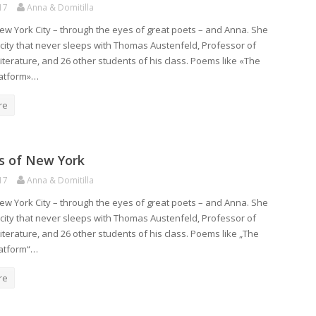
17
Anna & Domitilla
ew York City – through the eyes of great poets – and Anna. She
e city that never sleeps with Thomas Austenfeld, Professor of
iterature, and 26 other students of his class. Poems like «The
atform»…
re
 of New York
17
Anna & Domitilla
ew York City – through the eyes of great poets – and Anna. She
e city that never sleeps with Thomas Austenfeld, Professor of
iterature, and 26 other students of his class. Poems like „The
atform“…
re