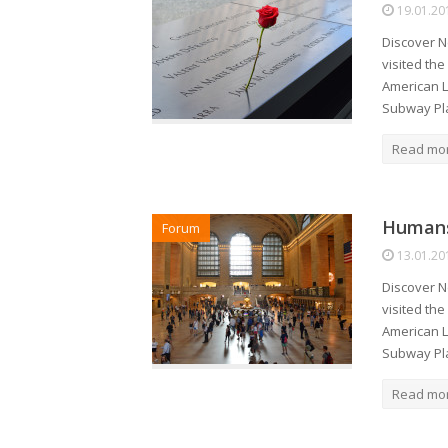
19.01.20
Discover N
visited th
American L
Subway Pl
Read mo
Humans
Forum
13.01.20
Discover N
visited th
American L
Subway Pl
Read mo