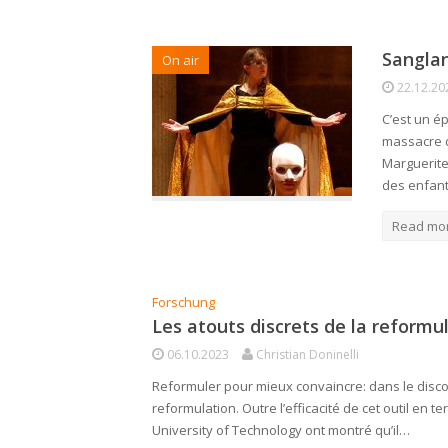
Sanglan
On air
22.12.20
C’est un é
massacre d
Marguerite
des enfan
Read mo
Forschung
Les atouts discrets de la reformu
06.10.2023
Christian Doninelli
Reformuler pour mieux convaincre: dans le discour
reformulation. Outre l’efficacité de cet outil en
University of Technology ont montré qu’il…