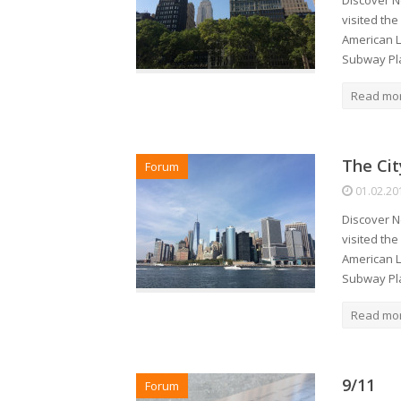
Discover N
visited th
American L
Subway Pl
Read mo
The Ci
Forum
01.02.20
Discover N
visited th
American L
Subway Pl
Read mo
9/11
Forum