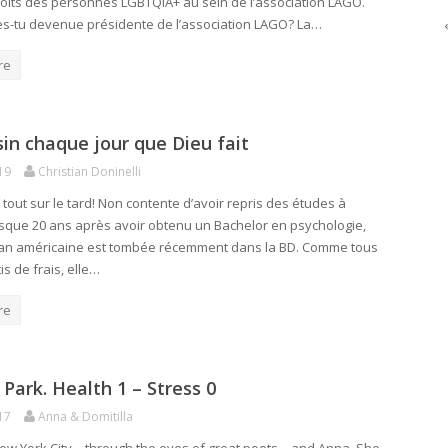
roits des personnes LGBTQIA+ au sein de l’association LAGO.
-tu devenue présidente de l’association LAGO? La…
re
in chaque jour que Dieu fait
19
Christian Doninelli
t tout sur le tard! Non contente d’avoir repris des études à
esque 20 ans après avoir obtenu un Bachelor en psychologie,
an américaine est tombée récemment dans la BD. Comme tous
is de frais, elle…
re
 Park. Health 1 – Stress 0
17
Anna & Domitilla