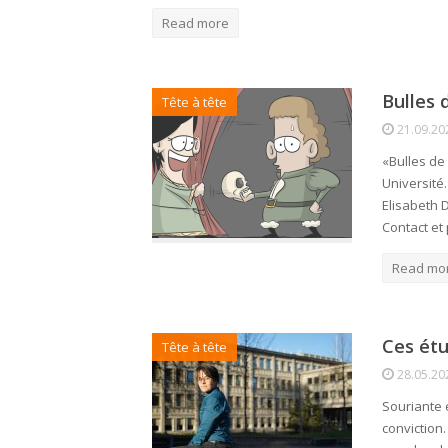
Read more
Bulles 
Tête à tête
21.09.20
«Bulles de
Université
Elisabeth D
Contact et
Read mo
Ces étu
Tête à tête
28.05.20
Souriante 
conviction.