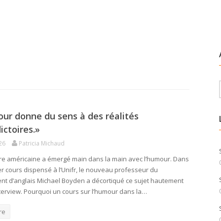
ur donne du sens à des réalités
ictoires.»
26
Patricia Michaud
ture américaine a émergé main dans la main avec l’humour. Dans
r cours dispensé à l’Unifr, le nouveau professeur du
t d’anglais Michael Boyden a décortiqué ce sujet hautement
nterview. Pourquoi un cours sur l’humour dans la…
re