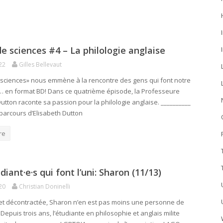
de sciences #4 – La philologie anglaise
22
Gilles Bellevaut
 sciences» nous emmène à la rencontre des gens qui font notre
… en format BD! Dans ce quatrième épisode, la Professeure
utton raconte sa passion pour la philologie anglaise. __________
 parcours d’Elisabeth Dutton
re
diant·e·s qui font l’uni: Sharon (11/13)
20
Christian Doninelli
et décontractée, Sharon n’en est pas moins une personne de
 Depuis trois ans, l’étudiante en philosophie et anglais milite