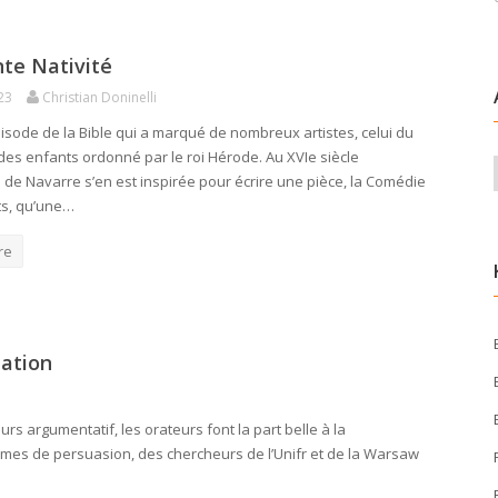
te Nativité
23
Christian Doninelli
pisode de la Bible qui a marqué de nombreux artistes, celui du
es enfants ordonné par le roi Hérode. Au XVIe siècle
 de Navarre s’en est inspirée pour écrire une pièce, la Comédie
ts, qu’une…
re
lation
s argumentatif, les orateurs font la part belle à la
 termes de persuasion, des chercheurs de l’Unifr et de la Warsaw