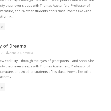
ew York City – through the eyes of great poets – and Anna. She
e city that never sleeps with Thomas Austenfeld, Professor of
iterature, and 26 other students of his class. Poems like «The
atform»…
re
ty of Dreams
17
Anna & Domitilla
ew York City – through the eyes of great poets – and Anna. She
e city that never sleeps with Thomas Austenfeld, Professor of
iterature, and 26 other students of his class. Poems like «The
atform»…
re