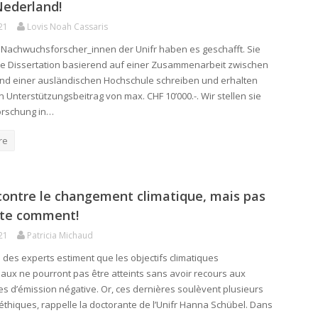
Nederland!
21
Lovis Noah Cassaris
 Nachwuchsforscher_innen der Unifr haben es geschafft. Sie
e Dissertation basierend auf einer Zusammenarbeit zwischen
und einer ausländischen Hochschule schreiben und erhalten
n Unterstützungsbeitrag von max. CHF 10’000.-. Wir stellen sie
orschung in…
re
contre le changement climatique, mais pas
rte comment!
21
Patricia Michaud
é des experts estiment que les objectifs climatiques
naux ne pourront pas être atteints sans avoir recours aux
es d’émission négative. Or, ces dernières soulèvent plusieurs
éthiques, rappelle la doctorante de l’Unifr Hanna Schübel. Dans