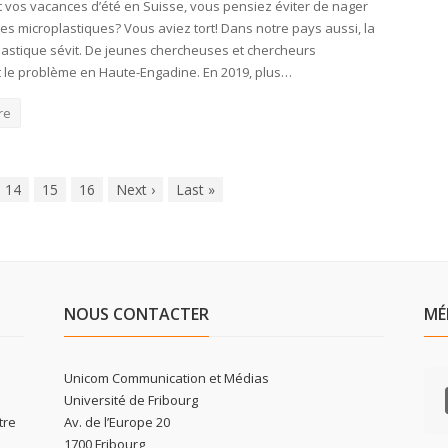
 vos vacances d’été en Suisse, vous pensiez éviter de nager
des microplastiques? Vous aviez tort! Dans notre pays aussi, la
plastique sévit. De jeunes chercheuses et chercheurs
t le problème en Haute-Engadine. En 2019, plus…
re
14
15
16
Next
›
Last
»
NOUS CONTACTER
MÉ
Unicom Communication et Médias
Université de Fribourg
tre
Av. de l’Europe 20
1700 Fribourg