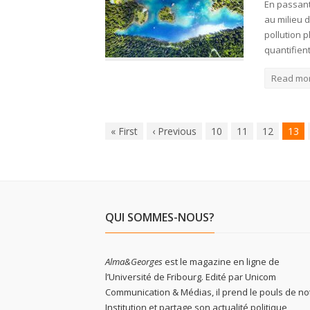
En passant
au milieu 
pollution 
quantifien
Read mo
«
First
‹
Previous
10
11
12
13
QUI SOMMES-NOUS?
Alma&Georges
est le magazine en ligne de
l’Université de Fribourg. Edité par Unicom
Communication & Médias, il prend le pouls de no
Institution et partage son actualité politique,