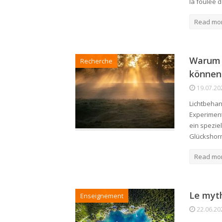
la foulée 
Read mo
Warum 
Recherche
können
19.07.20
Lichtbehan
Experimen
ein spezie
Glückshorm
Read mo
Le myth
Enseignement
22.06.20