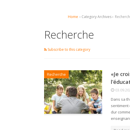
Home
› Category Archives ›
Recherc
Recherche
Subscribe to this category
«Je cro
Recherche
l’éduca
03.09.20
Dans sa th
sentiment d
dur comme 
enseignant