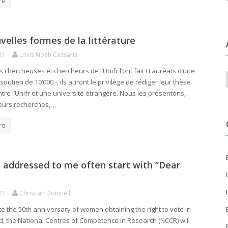
re
velles formes de la littérature
21
Lovis Noah Cassaris
 chercheuses et chercheurs de l’Unifr l’ont fait ! Lauréats d’une
outien de 10’000.-, ils auront le privilège de rédiger leur thèse
tre l’Unifr et une université étrangère. Nous les présentons,
leurs recherches,…
re
s addressed to me often start with “Dear
21
Christian Doninelli
te the 50th anniversary of women obtaining the right to vote in
d, the National Centres of Competence in Research (NCCR) will