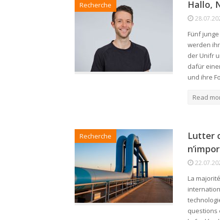
Hallo, 
Recherche
28.07.20
Fünf junge
werden ihr
der Unifr 
dafür eine
und ihre F
Read mo
Lutter 
Recherche
n’impo
22.07.20
La majorit
internatio
technologi
questions 