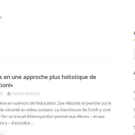
he
is en une approche plus holistique de
tion!»
21
Patricia Michaud
èse en sciences de l’éducation, Zoe Albisetti se penche sur le
e sécurité en milieu scolaire. La chercheuse de l’Unifr y croit
fer: un travail d’introspection permet aux élèves – et aux
·e·s – d’accroître…