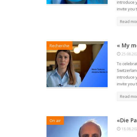
introduce 
invite you
Read mo
« My mo
Recherche
25.08.20
To celebra
Switzerlan
introduce 
invite you
Read mo
«Die Pa
On air
18.08.20