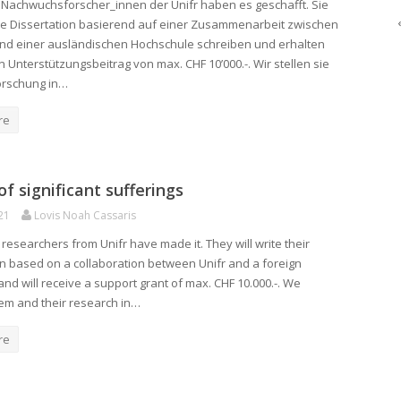
 Nachwuchsforscher_innen der Unifr haben es geschafft. Sie
e Dissertation basierend auf einer Zusammenarbeit zwischen
und einer ausländischen Hochschule schreiben und erhalten
n Unterstützungsbeitrag von max. CHF 10’000.-. Wir stellen sie
orschung in…
re
of significant sufferings
21
Lovis Noah Cassaris
researchers from Unifr have made it. They will write their
on based on a collaboration between Unifr and a foreign
and will receive a support grant of max. CHF 10.000.-. We
em and their research in…
re