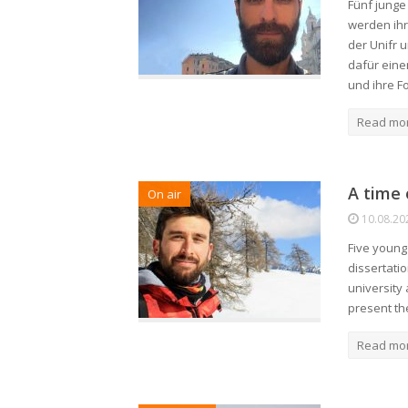
Fünf junge
werden ihr
der Unifr 
dafür eine
und ihre F
Read mo
A time 
On air
10.08.20
Five young 
dissertati
university 
present th
Read mo