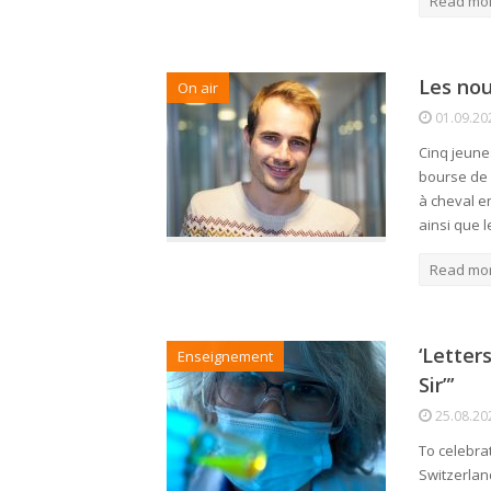
Read mo
Les nou
On air
01.09.20
Cinq jeunes
bourse de s
à cheval en
ainsi que 
Read mo
‘Letter
Enseignement
Sir”’
25.08.20
To celebra
Switzerlan