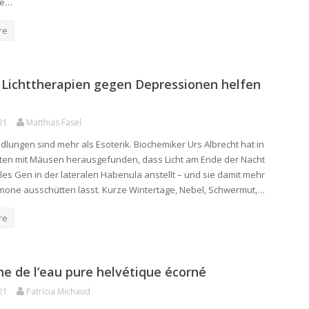
de…
re
Lichttherapien gegen Depressionen helfen
21
Matthias Fasel
dlungen sind mehr als Esoterik. Biochemiker Urs Albrecht hat in
ten mit Mäusen herausgefunden, dass Licht am Ende der Nacht
lles Gen in der lateralen Habenula anstellt – und sie damit mehr
one ausschütten lässt. Kurze Wintertage, Nebel, Schwermut,…
re
e de l’eau pure helvétique écorné
21
Patricia Michaud