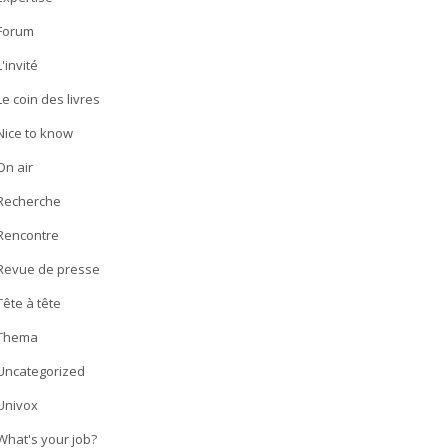
Forum
L'invité
Le coin des livres
Nice to know
On air
Recherche
Rencontre
Revue de presse
Tête à tête
Thema
Uncategorized
Univox
What's your job?