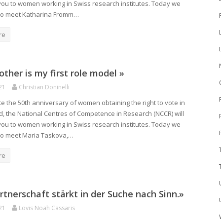
you to women working in Swiss research institutes. Today we
 to meet Katharina Fromm…
re
ther is my first role model »
21
Christian Doninelli
te the 50th anniversary of women obtaining the right to vote in
d, the National Centres of Competence in Research (NCCR) will
you to women working in Swiss research institutes. Today we
 to meet Maria Taskova,…
re
rtnerschaft stärkt in der Suche nach Sinn.»
21
Lovis Noah Cassaris